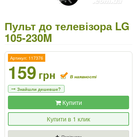
Пульт до телевізора LG
105-230M
Артикул: 117376
159
грн
В наявності
Знайшли дешевше?
Купити
Якщо Ви знайдете товар дешевше - ми
Купити в 1 клик
знизимо ціну і подаруємо % від різниці
Ціна
Де знайшли (Url посилання)
Порівняти