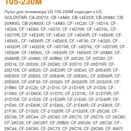
105-230M
Пульт для телевизора LG 105-230M
подходит к LG;
GOLDSTAR: CA-20D72; CB-14A80; CB-14E22X; CB-20A80; CB-
20A80G; CB-20A80X; CF-14A80; CF-14C20; CF-14D16; CF-
14D26; CF-14D60; CF-14D70; CF-14D70K; CF-14D70L; CF-
14D70R; CF-14E20R; CF-14E40; CF-14E40R; CF-14E60K; CF-
14E60L; CF-14E60R; CF-14E60X; CF-14F30; CF-14G20; CF-
14G20R; CF-14G20X; CF-16D70K; CF-16D70L; CF-16D70R; CF-
16E60K; CF-16E60L; CF-16E60R; CF-16E60X; CF-20A80; CF-
20A80B; CF-20A90; CF-20B80; CF-20C20; CF-20C60; CF-
20D16; CF-20D26; CF-20D60; CF-20D70; CF-20D70R; CF-
20D70X; CF-20E20; CF-20E20R; CF-20E40; CF-20E40R; CF-
20E50X; CF-20E60; CF-20E60K; CF-20E60L; CF-20E60R; CF-
20E60X; CF-20F30; CF-20G20; CF-20G20R; CF-20G20X; CF-
21B80; CF-21C20; CF-21D16; CF-21D16R; CF-21D26; CF-
21D60; CF-21D60X; CF-21D70; CF-21D70L; CF-21D70R; CF-
21D70X; CF-21E20; CF-21E20R; CF-21E40; CF-21E40R; CF-
21E60; CF-21E60K; CF-21E60L; CF-21E60R; CF-21E60X; CF-
21F30; CF-21G20; CF-21G20R; CF-21G20X; CF-25C26; CF-
25C36; CF-25C44; CF-25C60; CF-25C70; CF-25C76; CF-25C80;
CF-28C26; CF-28C28T; CF-29B20; CF-29C26; CF-29C36; CF-
29C44; CF-29C60; CF-29C70; CF-29C76; CF-29C80; CF-A90Y;