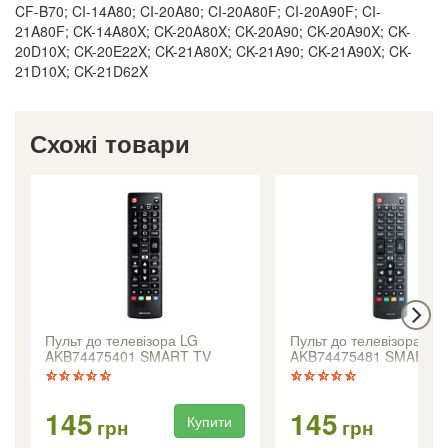
CF-B70; CI-14A80; CI-20A80; CI-20A80F; CI-20A90F; CI-
21A80F; CK-14A80X; CK-20A80X; CK-20A90; CK-20A90X; CK-
20D10X; CK-20E22X; CK-21A80X; CK-21A90; CK-21A90X; CK-
21D10X; CK-21D62X
Схожі товари
Пульт до телевізора LG
Пульт до телевізора LG
AKB74475401 SMART TV
AKB74475481 SMART T
короткий корпус
145
145
Купити
Ку
грн
грн