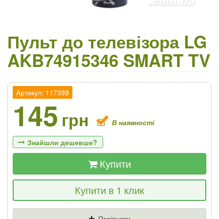
Пульт до телевізора LG
AKB74915346 SMART TV
Артикул: 117399
145
грн
В наявності
Знайшли дешевше?
Купити
Якщо Ви знайдете товар дешевше - ми
Купити в 1 клик
знизимо ціну і подаруємо % від різниці
Ціна
Де знайшли (Url посилання)
Порівняти