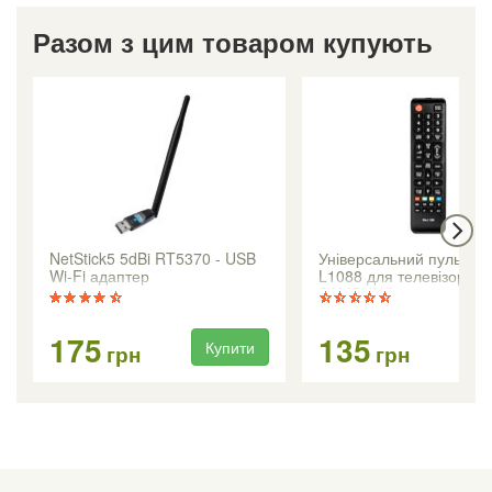
Разом з цим товаром купують
NetStick5 5dBi RT5370 - USB
Універсальний пульт R
Wi-Fi адаптер
L1088 для телевізорів
SAMSUNG
175
135
Купити
Ку
грн
грн