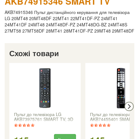
AKB74915346 SMART TV
AKB74915346 Пульт дистанційного керування для телевізора
LG 20MT48 20MT48DF 22MT41 22MT41DF-PZ 24MT41
24MT41DF 24MT48 24MT48DF-PZ 24MT48DG-BZ 24MT48S
27MT58 27MT58DF 28MT41 28MT41DF-PZ 29MT48 29MT48DF
Схожі товари
Пульт до телевізора LG
Пульт до телевізора LG
AKB73975761 SMART TV, 3D
AKB74455401 SMART T
довгий корпус