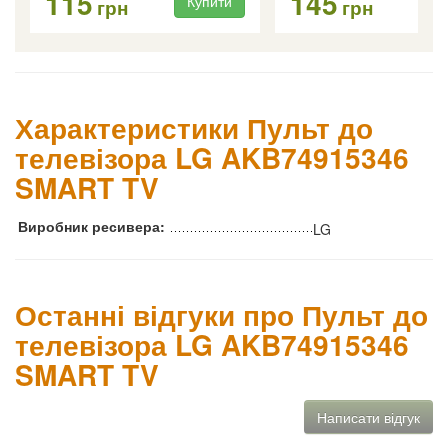
115
145
Купити
Ку
грн
грн
Характеристики Пульт до
телевізора LG AKB74915346
SMART TV
Виробник ресивера:
LG
Останні відгуки про Пульт до
телевізора LG AKB74915346
SMART TV
Написати відгук