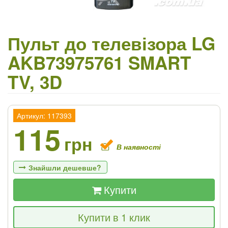
Пульт до телевізора LG
AKB73975761 SMART
TV, 3D
Артикул: 117393
115
грн
В наявності
Знайшли дешевше?
Купити
Якщо Ви знайдете товар дешевше - ми
Купити в 1 клик
знизимо ціну і подаруємо % від різниці