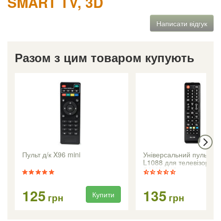
SMART TV, 3D
Написати відгук
Разом з цим товаром купують
Пульт д/к X96 mini
Універсальний пульт R
L1088 для телевізорів
SAMSUNG
125
135
Купити
Ку
грн
грн