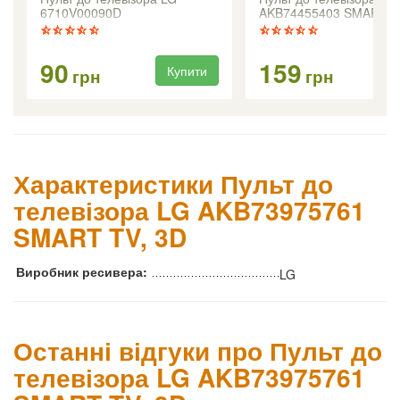
6710V00090D
AKB74455403 SMART T
90
159
Купити
Ку
грн
грн
Характеристики Пульт до
телевізора LG AKB73975761
SMART TV, 3D
Виробник ресивера:
LG
Останні відгуки про Пульт до
телевізора LG AKB73975761