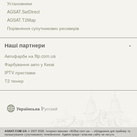
Установники
AGSAT.SatDirect
AGSAT.T2Map
Порівняння супутникових ресиверів
Наші партнери
Автофарби на flip.com.ua
Фарбування авто у Києві
IPTV приставки
Т2 тюнер
Українська
Русский
AGSAT.COM.UA
© 2007-2026, Інтернет-магазин «AGSat.com.ua» – обладнання для прийому та
налаштування супутникового телебачення. Адміністрація і власник сайту не несуть