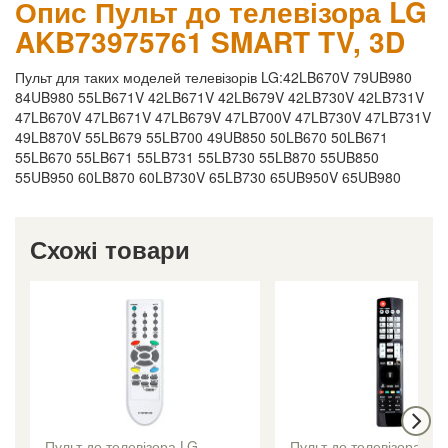
Опис Пульт до телевізора LG
AKB73975761 SMART TV, 3D
Пульт для таких моделей телевізорів LG:42LB670V 79UB980
84UB980 55LB671V 42LB671V 42LB679V 42LB730V 42LB731V
47LB670V 47LB671V 47LB679V 47LB700V 47LB730V 47LB731V
49LB870V 55LB679 55LB700 49UB850 50LB670 50LB671
55LB670 55LB671 55LB731 55LB730 55LB870 55UB850
55UB950 60LB870 60LB730V 65LB730 65UB950V 65UB980
Схожі товари
Пульт до телевізора LG
Пульт до телевізора LG