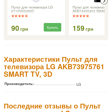
Пульт для телевизора LG
Пульт для телевизора 
6710V00090D
AKB74455403 SMART T
90
159
Купить
Ку
грн
грн
Характеристики Пульт для
телевизора LG AKB73975761
SMART TV, 3D
Производитель:
LG
Последние отзывы о Пульт