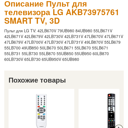
Описание Пульт для
телевизора LG AKB73975761
SMART TV, 3D
Пульт для LG TV: 42LB670V 79UB980 84UB980 55LB671V
42LB671V 42LB679V 42LB730V 42LB731V 47LB670V 47LB671V
47LB679V 47LB700V 47LB730V 47LB731V 49LB870V 55LB679
55LB700 49UB850 50LB670 50LB671 55LB670 55LB671
55LB731 55LB730 55LB870 55UB850 55UB950 60LB870
60LB730V 65LB730 65UB950V 65UB980
Похожие товары