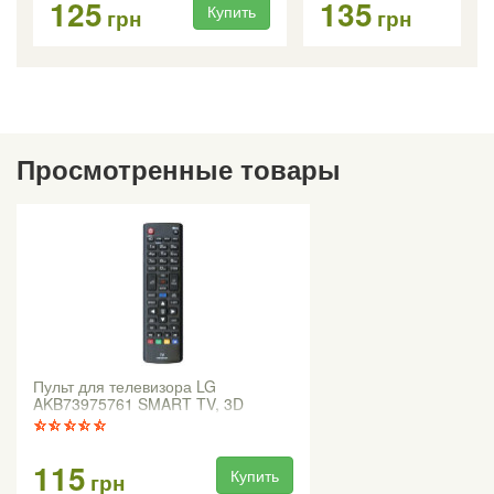
125
135
Купить
Ку
грн
грн
Просмотренные товары
Пульт для телевизора LG
AKB73975761 SMART TV, 3D
115
Купить
грн