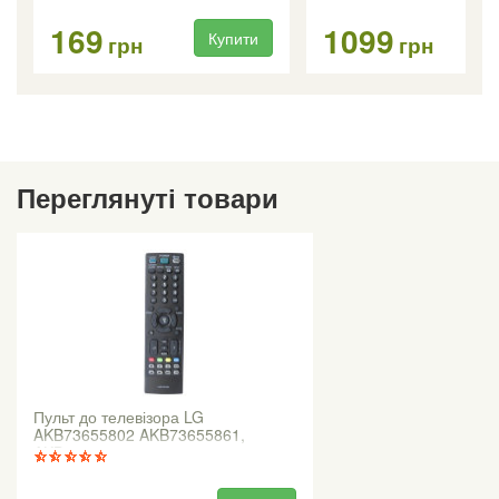
169
1099
Купити
Ку
грн
грн
Переглянуті товари
Пульт до телевізора LG
AKB73655802 AKB73655861,
AKB73655833