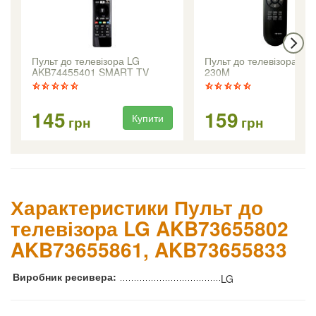
Пульт до телевізора LG
Пульт до телевізора LG
AKB74455401 SMART TV
230M
довгий корпус
145
159
Купити
Ку
грн
грн
Характеристики Пульт до
телевізора LG AKB73655802
AKB73655861, AKB73655833
Виробник ресивера:
LG