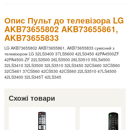
Опис Пульт до телевізора LG
AKB73655802 AKB73655861,
AKB73655833
LG AKB73655802 AKB73655861, AKB73655833​​ сумісний з
телевізором LG 32LS3400 37LS5600 42LS3450 42PA4500ZF
42PA4500-ZF 22LS3500 26LS3500 26LS3510 55LS4500
32LS3410 32LS3500 32LS3510 32LS3450 32CS460 32CS560
32CS461 37CS560 42CS530 42CS560 22LS3510 47LS4500
42LS3400 32LS345T 42LS345​
Схожі товари