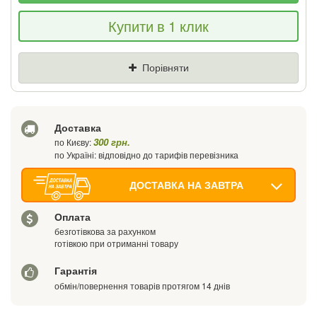
Якщо Ви знайдете товар дешевше - ми
Купити в 1 клик
знизимо ціну і подаруємо % від різниці
Ціна
Де знайшли (Url посилання)
Порівняти
Ваш телефон
Доставка
300 грн.
по Києву:
по Україні: відповідно до тарифів перевізника
ДОСТАВКА НА ЗАВТРА
Оплата
безготівкова за рахунком
готівкою при отриманні товару
Гарантія
обмін/повернення товарів протягом 14 днів