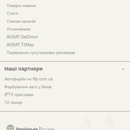
Товарні новини
Статті
Списки каналів
Установники
AGSAT.SatDirect
AGSAT.T2Map
Порівняння супутникових ресиверів
Наші партнери
Автофарби на flip.com.ua
Фарбування авто у Києві
IPTV приставки
Т2 тюнер
Українська
Русский