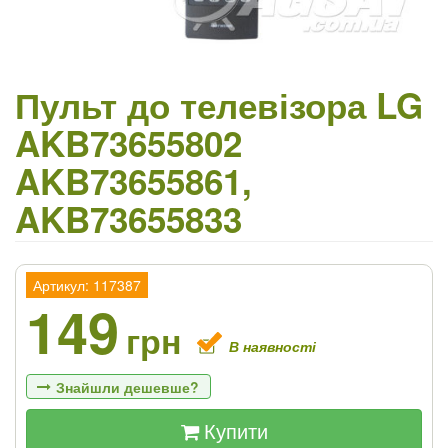
Пульт до телевізора LG
AKB73655802
AKB73655861,
AKB73655833
Артикул: 117387
149
грн
В наявності
Знайшли дешевше?
Купити