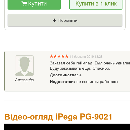
Купити
Купити в 1 клик
Якщо Ви знайдете товар дешевше - ми
знизимо ціну і подаруємо % від різниці
Порівняти
Ціна
Де знайшли (Url
посилання)
Ваш телефон
14 березня 2019 13:28
Заказал себе геймпад. Был очень удивле
Буду заказывать еще. Спасибо.
Достоинства:
+
Александр
Недостатки:
не все игры работают
Відео-огляд iPega PG-9021