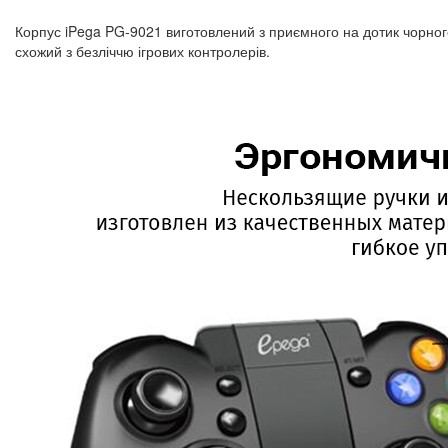
Корпус iPega PG-9021 виготовлений з приємного на дотик чорно
схожий з безліччю ігрових контролерів.