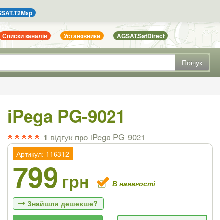
SAT.T2Map
Списки каналів
Установники
AGSAT.SatDirect
Пошук
iPega PG-9021
1
відгук
про iPega PG-9021
Артикул: 116312
799
грн
В наявності
Знайшли дешевше?