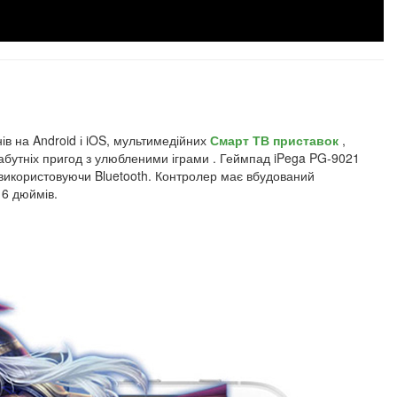
ів на Android і iOS, мультимедійних
Смарт ТВ приставок
,
езабутніх пригод з улюбленими іграми . Геймпад iPega PG-9021
використовуючи Bluetooth. Контролер має вбудований
 6 дюймів.