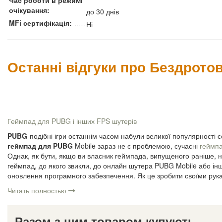
Час роботи в режимі
очікування:
до 30 днів
MFi сертифікація:
Ні
Останні відгуки про Бездрото
Геймпад для PUBG і інших FPS шутерів
PUBG
-подібні ігри останнім часом набули великої популярності 
геймпад для PUBG
Mobile зараз не є проблемою, сучасні
геймп
Однак, як бути, якщо ви власник геймпада, випущеного раніше, 
геймпад, до якого звикли, до онлайн шутера PUBG Mobile або інш
оновлення програмного забезпечення. Як це зробити своїми рукам
Читать полностью
Разом з цим товаром купують