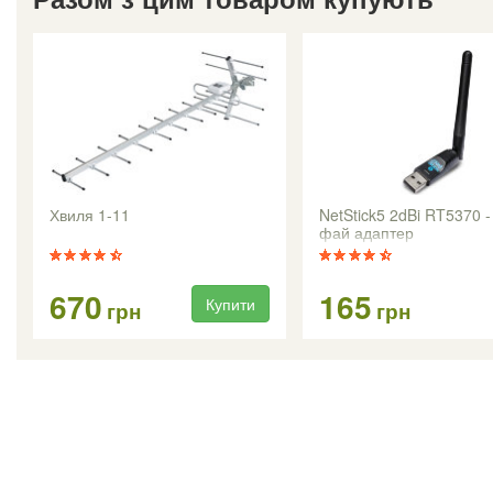
Хвиля 1-11
NetStick5 2dBi RT5370 
фай адаптер
670
165
Купити
грн
грн