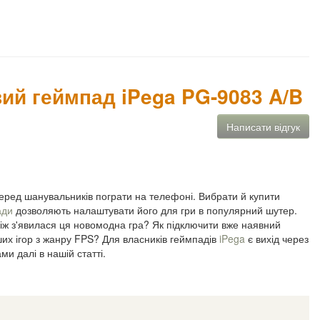
вий геймпад iPega PG-9083 A/B
Написати відгук
серед шанувальників пограти на телефоні. Вибрати й купити
ади
дозволяють налаштувати його для гри в популярний шутер.
ніж з'явилася ця новомодна гра? Як підключити вже наявний
их ігор з жанру FPS? Для власників геймпадів
iPega
є вихід через
и далі в нашій статті.