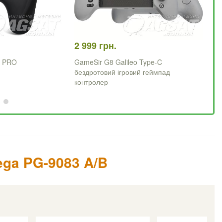
2 999 грн.
79
w PRO
GameSir G8 Galileo Type-C
iP
бездротовий ігровий геймпад
контролер
ega PG-9083 A/B