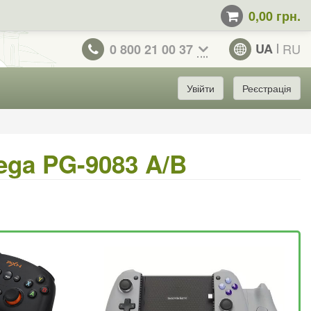
0,00 грн.
UA
RU
0 800 21 00 37
Увійти
Реєстрація
ega PG-9083 A/B