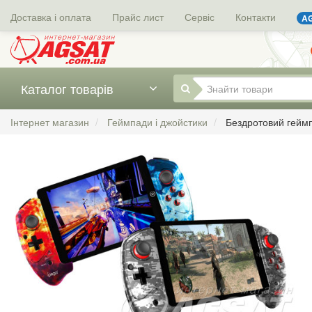
Доставка і оплата
Прайс лист
Сервіс
Контакти
AG
Каталог товарів
Інтернет магазин
Геймпади і джойстики
Бездротовий гейм