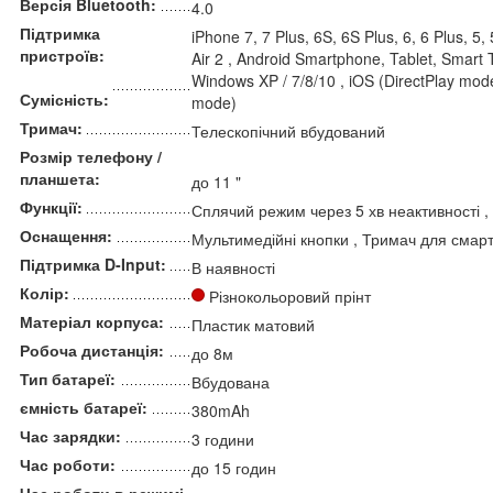
Версія Bluetooth:
4.0
Підтримка
iPhone 7, 7 Plus, 6S, 6S Plus, 6, 6 Plus, 5, 
пристроїв:
Air 2 , Android Smartphone, Tablet, Smart 
Windows XP / 7/8/10 , iOS (DirectPlay mode
Сумісність:
mode)
Тримач:
Телескопічний вбудований
Розмір телефону /
планшета:
до 11 "
Функції:
Сплячий режим через 5 хв неактивності 
Оснащення:
Мультимедійні кнопки , Тримач для смарт
Підтримка D-Input:
В наявності
Колір:
Різнокольоровий прінт
Матеріал корпуса:
Пластик матовий
Робоча дистанція:
до 8м
Тип батареї:
Вбудована
ємність батареї:
380mAh
Час зарядки:
3 години
Час роботи:
до 15 годин