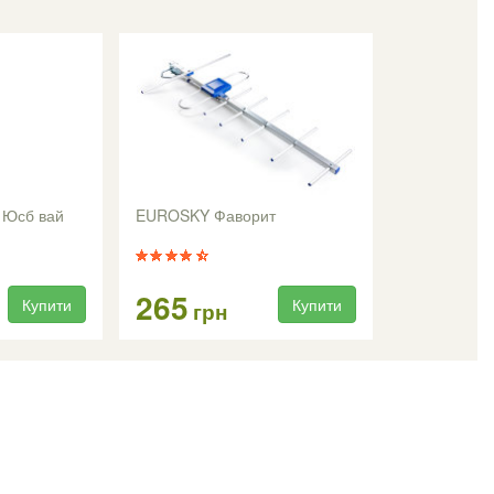
- Юсб вай
EUROSKY Фаворит
265
Купити
Купити
грн