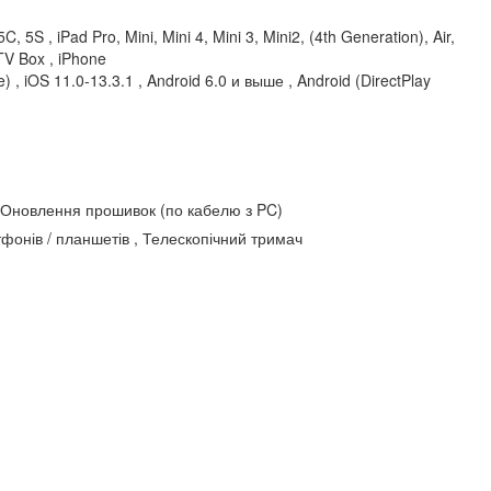
5C, 5S , iPad Pro, Mini, Mini 4, Mini 3, Mini2, (4th Generation), Air,
TV Box , iPhone
) , iOS 11.0-13.3.1 , Android 6.0 и выше , Android (DirectPlay
, Оновлення прошивок (по кабелю з PC)
фонів / планшетів , Телескопічний тримач