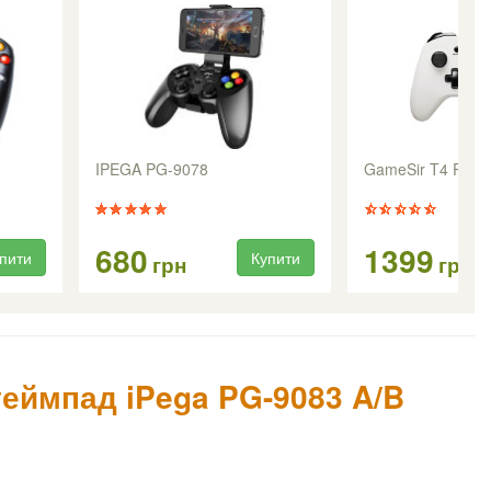
IPEGA PG-9078
GameSir T4 Pro
680
1399
пити
Купити
грн
грн
еймпад iPega PG-9083 A/B