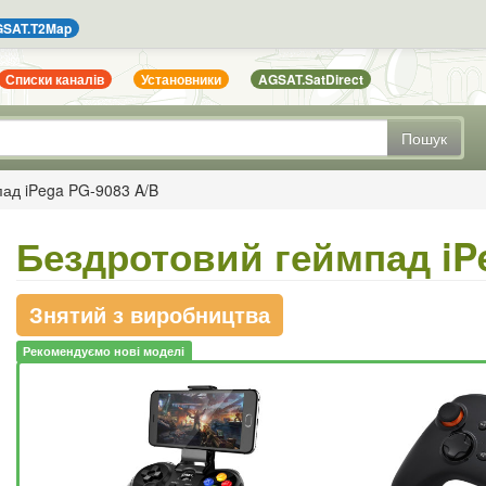
SAT.T2Map
Списки каналів
Установники
AGSAT.SatDirect
Пошук
пад iPega PG-9083 A/B
Бездротовий геймпад iP
Знятий з виробництва
Рекомендуємо нові моделі