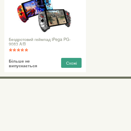
Бездротовий геймпад iPega PG-
9083 A/B
Більше не
Схожі
випускається
Виставкові 
Київ, Правий бе
0 (800) 210 037
М «Почайна» (Пе
пр-т Степана Бан
Безкоштовно для всіх номерів по Україні