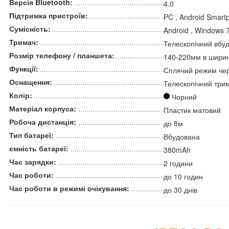
Версія Bluetooth:
4.0
Підтримка пристроїв:
PC , Android Smart
Сумісність:
Android , Windows 
Тримач:
Телескопічний вбу
Розмір телефону / планшета:
140-220мм в шири
Функції:
Сплячий режим чере
Оснащення:
Телескопічний три
Колір:
Чорний
Матеріал корпуса:
Пластик матовий
Робоча дистанція:
до 8м
Тип батареї:
Вбудована
ємність батареї:
380mAh
Час зарядки:
2 години
Час роботи:
до 10 годин
Час роботи в режимі очікування:
до 30 днів