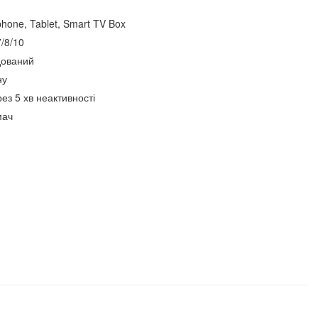
phone, Tablet, Smart TV Box
7/8/10
дований
ну
з 5 хв неактивності
мач