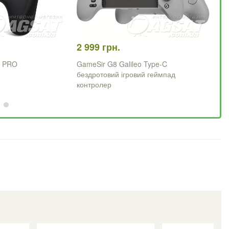
2 999 грн.
79
w PRO
GameSir G8 Galileo Type-C
iP
бездротовий ігровий геймпад
контролер