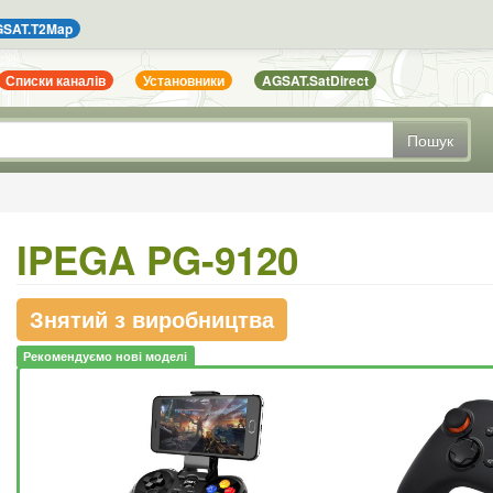
SAT.T2Map
Списки каналів
Установники
AGSAT.SatDirect
Пошук
IPEGA PG-9120
Знятий з виробництва
Рекомендуємо нові моделі