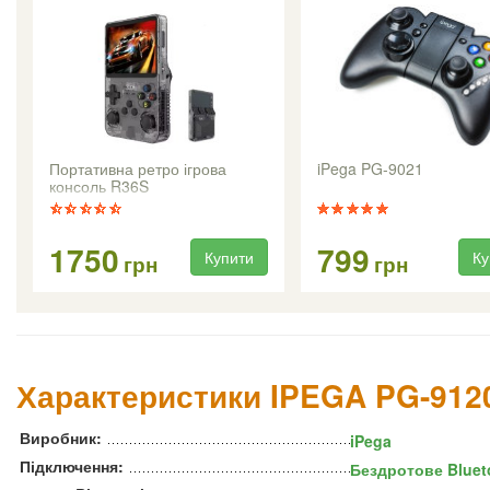
Портативна ретро ігрова
iPega PG-9021
консоль R36S
1750
799
Купити
Ку
грн
грн
Характеристики IPEGA PG-912
Виробник:
iPega
Підключення:
Бездротове Bluet