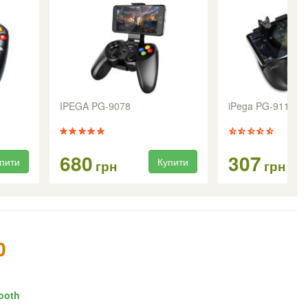
IPEGA PG-9078
iPega PG-9117 G
680
307
пити
Купити
грн
грн
0
ooth