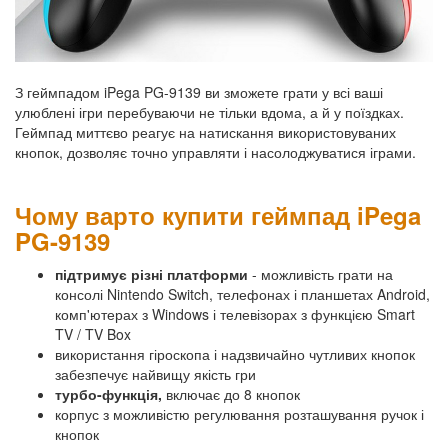
З геймпадом iPega PG-9139 ви зможете грати у всі ваші
улюблені ігри перебуваючи не тільки вдома, а й у поїздках.
Геймпад миттєво реагує на натискання використовуваних
кнопок, дозволяє точно управляти і насолоджуватися іграми.
Чому варто купити геймпад iPega
PG-9139
підтримує різні платформи
- можливість грати на
консолі Nintendo Switch, телефонах і планшетах Android,
комп'ютерах з Windows і телевізорах з функцією Smart
TV / TV Box
використання гіроскопа і надзвичайно чутливих кнопок
забезпечує найвищу якість гри
турбо-функція,
включає до 8 кнопок
корпус з можливістю регулювання розташування ручок і
кнопок