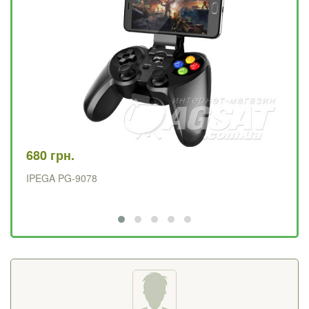
680 грн.
95
IPEGA PG-9078
PX