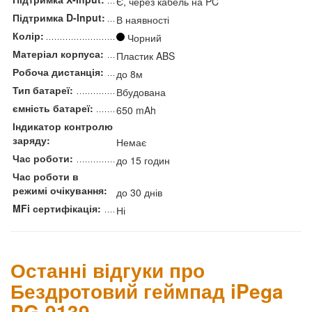
Є, через кабель на PC
Підтримка D-Input:
В наявності
Колір:
Чорний
Матеріал корпуса:
Пластик ABS
Робоча дистанція:
до 8м
Тип батареї:
Вбудована
ємність батареї:
650 mAh
Індикатор контролю
заряду:
Немає
Час роботи:
до 15 годин
Час роботи в
режимі очікування:
до 30 днів
MFi сертифікація:
Ні
Останні відгуки про
Бездротовий геймпад iPega
PG-9139