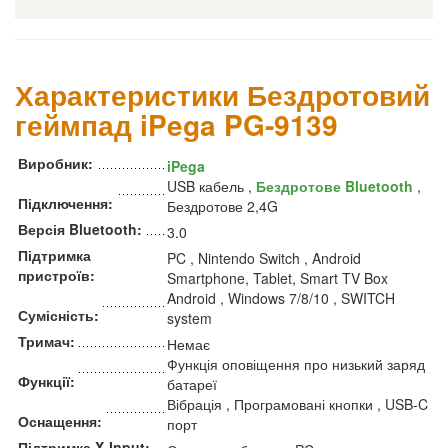
Характеристики Бездротовий
геймпад iPega PG-9139
Виробник:
iPega
USB кабель ,
Бездротове Bluetooth
,
Підключення:
Бездротове 2,4G
Версія Bluetooth:
3.0
Підтримка
PC , Nintendo Switch , Android
пристроїв:
Smartphone, Tablet, Smart TV Box
Android , Windows 7/8/10 , SWITCH
Сумісність:
system
Тримач:
Немає
Функція оповіщення про низький заряд
Функції:
батареї
Вібрація , Програмовані кнопки , USB-C
Оснащення:
порт
Підтримка X-Input: