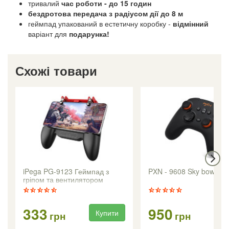
тривалий
час роботи - до 15 годин
бездротова передача з радіусом дії до 8 м
геймпад упакований в естетичну коробку -
відмінний
варіант для
подарунка!
Схожі товари
iPega PG-9123 Геймпад з
PXN - 9608 Sky bow PR
гріпом та вентилятором
333
950
Купити
Ку
грн
грн