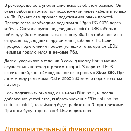
В руководстве есть упоминание вскольз об этом режиме. Он
будет работать только при подключении через кабель и только
на ПК. Однако сам процесс подключения очень простой.
Прежде всего необходимо подключить iPgea PG-9076 через
кабель. Сначала нужно подсоединить micro-USB кабель к
геймпаду. Затем нужно зажать кнопку Start на геймпаде и не
отпуская подсоединить другой конец кабеля к ПК. Если
процесс подключения прошел успешно то загорится LED2.
Геймпад подключился
в режиме PS3.
Далее, удерживая в течении 3 секунд кнопку Home можно
осуществить переход
в режим x-input.
Загорится LED3
означающий, что геймпад находится в режиме
Xbox 360.
При
этом между режимами PS3 и Xbox 360 можно переключаться
на лету.
Если подключить геймпад к ПК через Bluetooth, и, после
добавления устройства, выбрать значение ""Do not use the
code to match", то геймпад будет работать
в D-input режиме.
При этом будут гореть все 4 LED-индикатора.
Дополнительный функционал