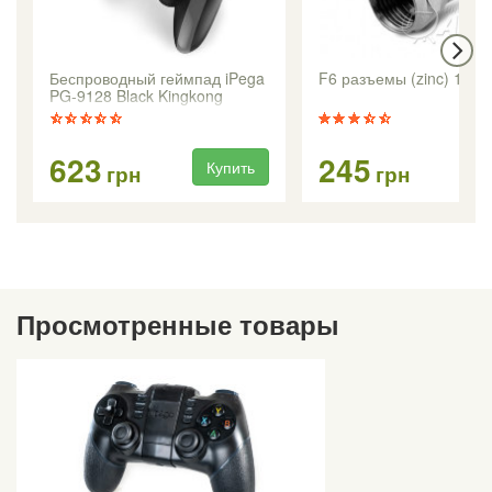
Беспроводный геймпад iPega
F6 разъемы (zinc) 100 
PG-9128 Black Kingkong
623
245
Купить
Ку
грн
грн
Просмотренные товары