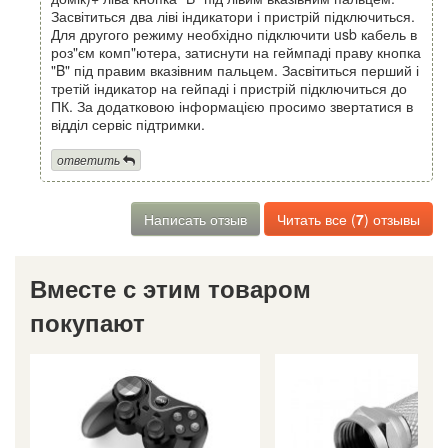
Засвітиться два ліві індикатори і пристрій підключиться.
Для другого режиму необхідно підключити usb кабель в
роз"єм комп"ютера, затиснути на геймпаді праву кнопка
"B" під правим вказівним пальцем. Засвітиться перший і
третій індикатор на гейпаді і пристрій підключиться до
ПК. За додатковою інформацією просимо звертатися в
відділ сервіс підтримки.
ответить
Написать отзыв
Читать все (
7
) отзывы
Вместе с этим товаром
покупают