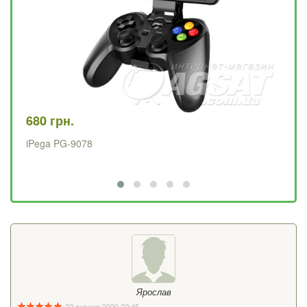
680 грн.
95
iPega PG-9078
PX
Ярослав
22 января 2020 22:45