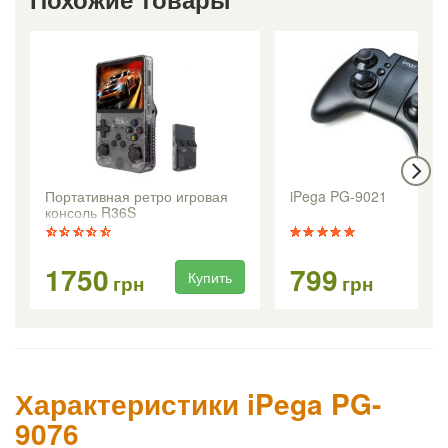
Портативная ретро игровая
iPega PG-9021
консоль R36S
1750
799
Купить
Ку
грн
грн
Характеристики iPega PG-
9076