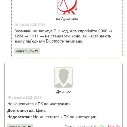
ua Agsat com
29 ноября 2025 17:53
Зазвичай не запитує ПІН код, але спробуйте 0000 →
1234 → 1111 — це стандартні коди, які часто дають
змогу під’єднати Bluetooth-геймпади.
ответить
Дмитро
15 сентября 2023 13:58
Не конектится к ПК по инструкции
Достоинства:
Цена
Недостатки:
Не конектится к ПК по инструкции
Отзыв полезен?
Да (0)
|
Нет (0)
ответить