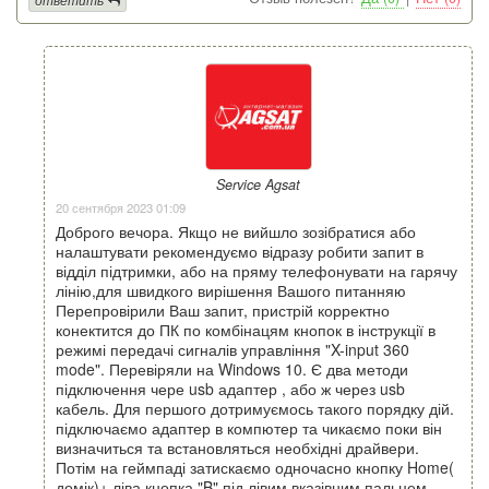
Service Agsat
20 сентября 2023 01:09
Доброго вечора. Якщо не вийшло зозібратися або
налаштувати рекомендуємо відразу робити запит в
відділ підтримки, або на пряму телефонувати на гарячу
лінію,для швидкого вирішення Вашого питанняю
Перепровірили Ваш запит, пристрій корректно
конектится до ПК по комбінацям кнопок в інструкції в
режимі передачі сигналів управління "X-input 360
mode". Перевіряли на Windows 10. Є два методи
підключення чере usb адаптер , або ж через usb
кабель. Для першого дотримуємось такого порядку дій.
підключаємо адаптер в компютер та чикаємо поки він
визначиться та встановляться необхідні драйвери.
Потім на геймпаді затискаємо одночасно кнопку Home(
домік)+ ліва кнопка "B" під лівим вказівним пальцем.