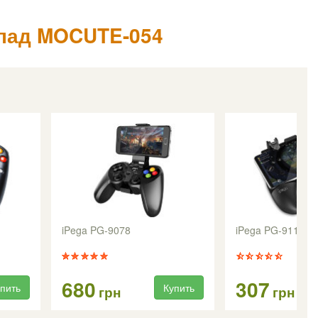
пад MOCUTE-054
iPega PG-9078
iPega PG-9117 G
680
307
пить
Купить
грн
грн