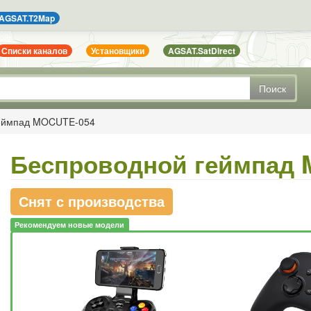
AGSAT.T2Map
Списки каналов
Установщики
AGSAT.SatDirect
Поиск
геймпад MOCUTE-054
Беспроводной геймпад 
Снят с производства
Рекомендуем новые модели