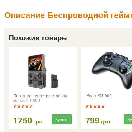
Описание Беспроводной гейм
Похожие товары
Портативная ретро игровая
iPega PG-9021
консоль R36S
1750
799
Купить
Ку
грн
грн