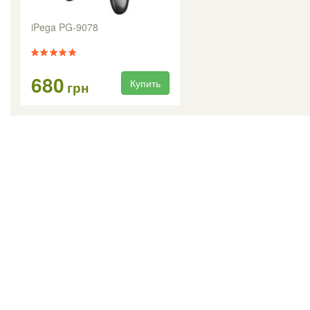
iPega PG-9078
680
Купить
грн