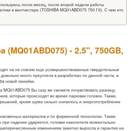
м пользуюсь почти месяц, после второй недели работы
лчки в винтчестере (TOSHIBA MQ01ABD075 750 Гб). С чем ето
a (MQ01ABD075) - 2.5", 750GB,
ходят на не совсем еще усовершенствованные твердотельные
 довольно много преуспела в разработках по данной части, в
ba новой линейки.
 на MQ01ABD075 Вы сазу же сможете почувствовать разницу.
ков, которые происходят во время парковки головок. Также,
 решений, кроме шума сильно снизилось и энергопотребление
ачесвенных материалов и по фирменной технологии. Также
ск при падении ударяется, головки накопителя моментально
вышеперечисленным изменениям заметно выросла и гарантия на