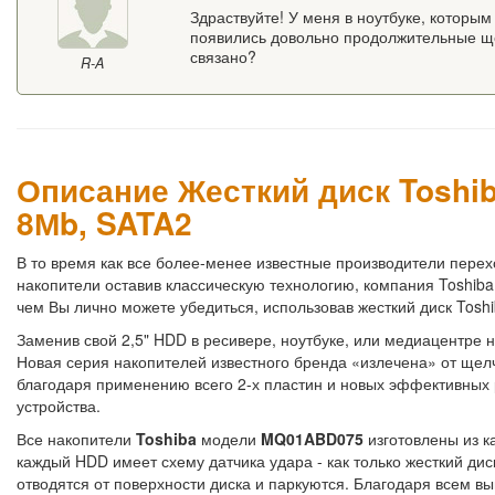
Здраствуйте! У меня в ноутбуке, которы
появились довольно продолжительные ще
связано?
R-A
Описание Жесткий диск Toshib
8Мb, SATA2
В то время как все более-менее известные производители пере
накопители оставив классическую технологию, компания Toshiba
чем Вы лично можете убедиться, использовав жесткий диск Toshi
Заменив свой 2,5" HDD в ресивере, ноутбуке, или медиацентре
Новая серия накопителей известного бренда «излечена» от щелч
благодаря применению всего 2-х пластин и новых эффективных
устройства.
Все накопители
Toshiba
модели
MQ01ABD075
изготовлены из к
каждый HDD имеет схему датчика удара - как только жесткий ди
отводятся от поверхности диска и паркуются. Благодаря всем 