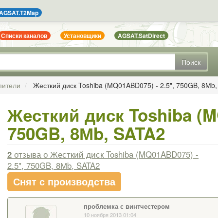
AGSAT.T2Map
Списки каналов
Установщики
AGSAT.SatDirect
Поиск
пители
Жесткий диск Toshiba (MQ01ABD075) - 2.5", 750GB, 8Мb
Жесткий диск Toshiba (M
750GB, 8Мb, SATA2
2
отзыва
о Жесткий диск Toshiba (MQ01ABD075) -
2.5", 750GB, 8Мb, SATA2
Снят с производства
проблемка с винтчестером
10 ноября 2013 01:04