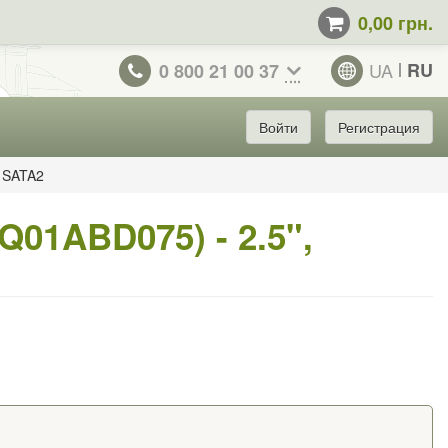
0,00 грн.
UA
RU
0 800 21 00 37
Войти
Регистрация
, SATA2
Q01ABD075) - 2.5",