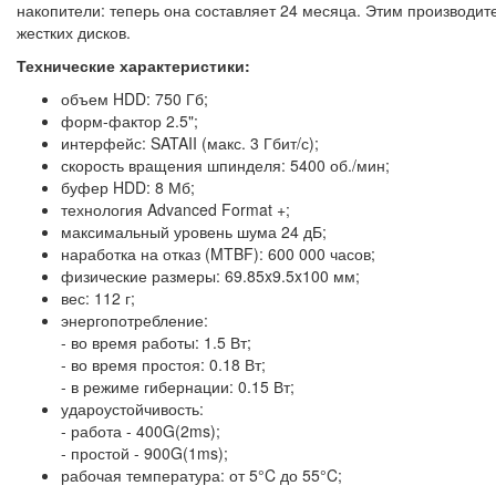
накопители: теперь она составляет 24 месяца. Этим производит
жестких дисков.
Технические характеристики:
объем HDD: 750 Гб;
форм-фактор 2.5";
интерфейс: SATAII (макс. 3 Гбит/с);
скорость вращения шпинделя: 5400 об./мин;
буфер HDD: 8 Мб;
технология Advanced Format +;
максимальный уровень шума 24 дБ;
наработка на отказ (MTBF): 600 000 часов;
физические размеры: 69.85x9.5x100 мм;
вес: 112 г;
энергопотребление:
- во время работы: 1.5 Вт;
- во время простоя: 0.18 Вт;
- в режиме гибернации: 0.15 Вт;
удароустойчивость:
- работа - 400G(2ms);
- простой - 900G(1ms);
рабочая температура: от 5°C до 55°C;