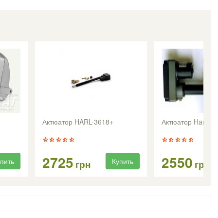
Актюатор HARL-3618+
Актюатор Harl 24
2725
2550
пить
Купить
грн
грн