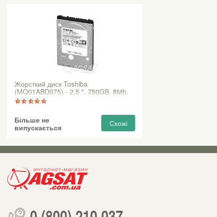
Жорсткий диск Toshiba
(MQ01ABD075) - 2.5 ", 750GB, 8Мb,
SATA2
Більше не
Схожі
випускається
0 (800) 210 037