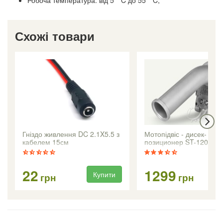
Робоча температура: від 5 ° C до 55 ° C;
Схожі товари
Гніздо живлення DC 2.1X5.5 з
Мотопідвіс - дисек-
кабелем 15см
позиционер ST-120 +
22
1299
Купити
Ку
грн
грн