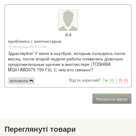
R-A
проблемка с винтчестером
10 листопада 2013 01:04
Здраствуйте! У меня в ноутбуке, которым пользуюсь почти
месяц, после второй недели работы появились довольно
продолжительные щелчки в винтчестере (TOSHIBA
MQ01ABD075 750 Гб). С чем ето связано?
Відгук корисний?
Так (0)
|
Ні (0)
відповісти
Написати відгук
Переглянуті товари