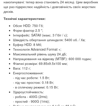
накопичувачі: тепер вона становить 24 місяці. Цим виробник
ще раз підкреслює надійність і довговічність своїх жорстких
дисків.
Технічні характеристики:
Обсяг HDD: 750 Гб;
Форм-фактор 2.5 ";
Інтерфейс: SATAII (макс. 3 Гбіт / с);
Швидкість обертання шпинделя: 5400 об. / Хв;
Буфер HDD: 8 Мб;
Технологія Advanced Format +;
Максимальний рівень шуму 24 дБ;
Напрацювання на відмову (MTBF): 600 000 годин;
Фізичні розміри: 69.85x9.5x100 мм;
Вага: 112 г;
Енергоспоживання:
- під час роботи: 1.5 Вт;
- під час простою: 0.18 Вт;
- в сплячому режимі: 0.15 Вт;
Удароустойчивость:
- робота - 400G (2ms);
- простий - 900G (1ms);