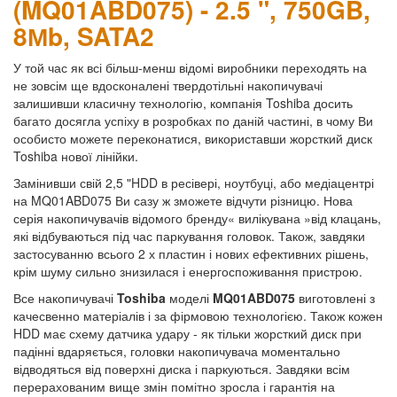
(MQ01ABD075) - 2.5 ", 750GB,
8Мb, SATA2
У той час як всі більш-менш відомі виробники переходять на
не зовсім ще вдосконалені твердотільні накопичувачі
залишивши класичну технологію, компанія Toshiba досить
багато досягла успіху в розробках по даній частині, в чому Ви
особисто можете переконатися, використавши жорсткий диск
Toshiba нової лінійки.
Замінивши свій 2,5 "HDD в ресівері, ноутбуці, або медіацентрі
на MQ01ABD075 Ви сазу ж зможете відчути різницю. Нова
серія накопичувачів відомого бренду« вилікувана »від клацань,
які відбуваються під час паркування головок. Також, завдяки
застосуванню всього 2 х пластин і нових ефективних рішень,
крім шуму сильно знизилася і енергоспоживання пристрою.
Все накопичувачі
Toshiba
моделі
MQ01ABD075
виготовлені з
качесвенно матеріалів і за фірмовою технологією. Також кожен
HDD має схему датчика удару - як тільки жорсткий диск при
падінні вдаряється, головки накопичувача моментально
відводяться від поверхні диска і паркуються. Завдяки всім
перерахованим вище змін помітно зросла і гарантія на