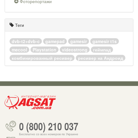
Фоторепортажи
Теги
dvb-t2+dvb-c
gamepad
gamesir
gamesir t1s
mecool
Playstation
videostrong
геймпад
комбинированный ресивер
ресивер на Андроид
0 (800) 210 037
Бесплатно со всех номеров по Украине