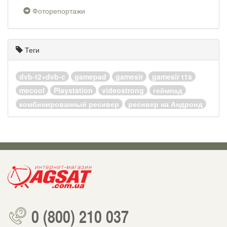
Фоторепортажи
Теги
dvb-t2+dvb-c
gamepad
gamesir
gamesir t1s
mecool
Playstation
videostrong
геймпад
комбинированный ресивер
ресивер на Андроид
0 (800) 210 037