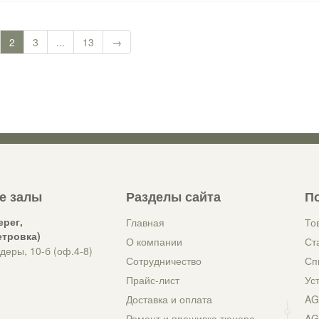
2
3
...
13
→
е залы
Разделы сайта
П
ерег,
Главная
То
етровка)
О компании
Ст
деры, 10-б (оф.4-8)
Сотрудничество
Сп
Прайс-лист
Ус
Доставка и оплата
AG
Ремонт и прошивка тюнера
AG