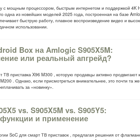
вку с мощным процессором, быстрым интернетом и поддержкой 4K 
то одна из новейших моделей 2025 года, построенная на базе Aml
печивает быструю работу, плавное воспроизведение видео и высо
дачном использовании.
roid Box на Amlogic S905X5M:
ление или реальный апгрейд?
т ТВ приставка X96 M300 , которую продавцы активно продвигают 
200 . Однако, если присмотреться внимательнее, это почти та же
реплачивать за «новинку».
5X5 vs. S905X5M vs. S905Y5:
 функции и применение
огии SoC для смарт ТВ приставок , предлагая решения от флагман