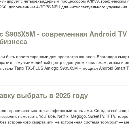
5 лидирует с четырёхъядерным процессором Armv9, графическим 
H.266, дополненным 4-TOPS NPU для интеллектуального улучшения
c S905X5M - современная Android TV
 бизнеса
и быть просто экранами для просмотра каналов. Благодаря смар
ратить в мультимедийный центр с доступом к фильмам, играм и о
 стала Tanix TX5PLUS Amlogic S905X5M – мощная Android Smart T
авку выбрать в 2025 году
ло ограничиваться только эфирными каналами. Сегодня всё чаще
озволяют смотреть YouTube, Netflix, Megogo, SweetTV, IPTV, торре
р без встроенного смарта или же встроенная система тормозит — ме