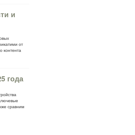
ти и
ровых
фикатими от
о контента
25 года
тройства
 ключевые
акже сравним