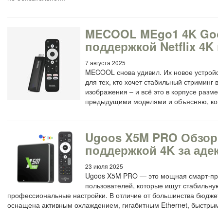
MECOOL MEgo1 4K Goog
поддержкой Netflix 4K
7 августа 2025
MECOOL снова удивил. Их новое устройст
для тех, кто хочет стабильный стриминг
изображения – и всё это в корпусе разм
предыдущими моделями и объясняю, ком
Ugoos X5M PRO Обзор:
поддержкой 4K за аде
23 июля 2025
Ugoos X5M PRO — это мощная смарт-при
пользователей, которые ищут стабильн
профессиональные настройки. В отличие от большинства бюдже
оснащена активным охлаждением, гигабитным Ethernet, быстрым