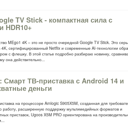
le TV Stick - компактная сила с
 и HDR10+
во MEgo1 4K – это не просто очередной Google TV Stick. Это сер
 в 4K, сертифицированный Netflix и современные AI-технологии обр
ером с флешку. В этой статье подробно разбираю новинку, сравнив
у она действительно...
 Смарт ТВ-приставка с Android 14 и
кватные деньги
ставка на процессоре Amlogic S905X5M, созданная для требоват
ую работу, расширенную поддержку мультимедийных форматов и
тных приставок, Ugoos X5M PRO ориентирована на производительн
...