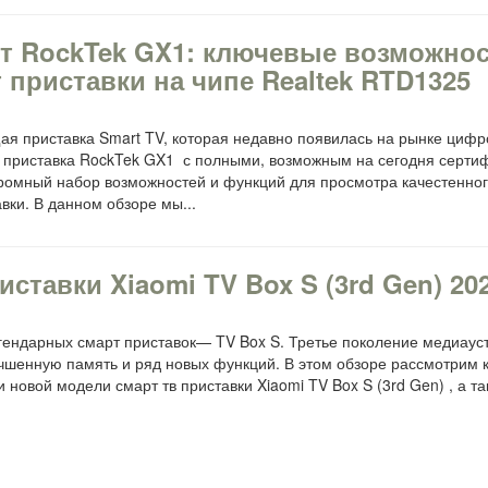
т RockTek GX1: ключевые возможнос
 приставки на чипе Realtek RTD1325
я приставка Smart TV, которая недавно появилась на рынке циф
в приставка RockTek GX1 с полными, возможным на сегодня серти
 огромный набор возможностей и функций для просмотра качестенног
вки. В данном обзоре мы...
ставки Xiaomi TV Box S (3rd Gen) 20
егендарных смарт приставок— TV Box S. Третье поколение медиаус
чшенную память и ряд новых функций. В этом обзоре рассмотрим
 новой модели смарт тв приставки Xiaomi TV Box S (3rd Gen) , а т