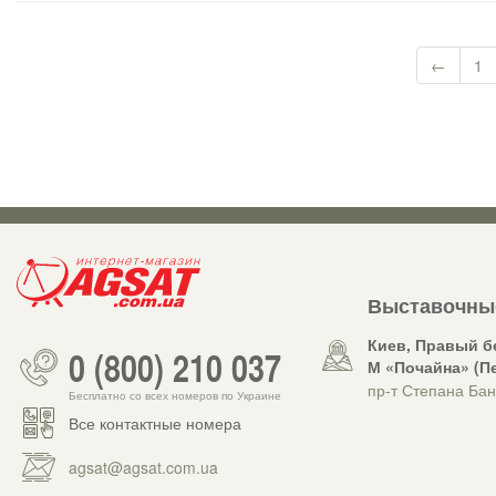
←
1
Выставочны
Киев, Правый б
0 (800) 210 037
М «Почайна» (П
пр-т Степана Бан
Бесплатно со всех номеров по Украине
Все контактные номера
agsat@agsat.com.ua