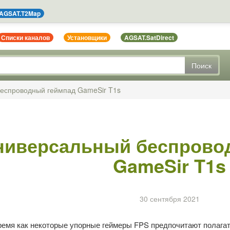
AGSAT.T2Map
Списки каналов
Установщики
AGSAT.SatDirect
Поиск
еспроводный геймпад GameSir T1s
ниверсальный беспрово
GameSir T1s
30 сентября 2021
время как некоторые упорные геймеры FPS предпочитают полага