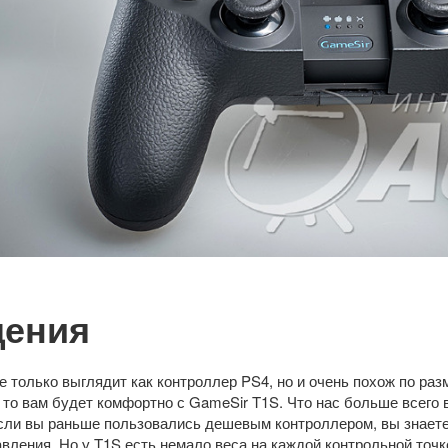
ения
е только выглядит как контроллер PS4, но и очень похож по ра
 то вам будет комфортно с GameSir T1S. Что нас больше всего 
сли вы раньше пользовались дешевым контроллером, вы знаете
вления. Но у T1S есть немало веса на каждой контрольной точ