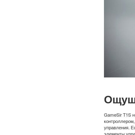
Ощущ
GameSir T1S н
контроллером,
управления. Е
элементы упра