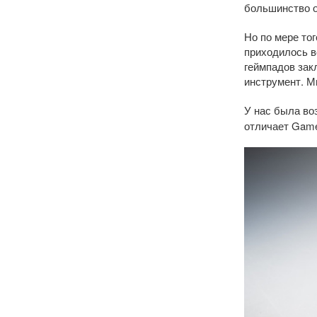
большинство о
Но по мере то
приходилось в
геймпадов зак
инструмент. М
У нас была во
отличает Game