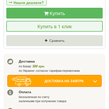
Нашли дешевле?
Купить
Если Вы найдете товар дешевле - мы
Купить в 1 клик
снизим цену и подарим % от разницы
Цена
Где нашли (Url ссылка)
Сравнить
Ваш телефон
Доставка
300 грн.
по Киеву:
по Украине: согласно тарифам перевозчика
ДОСТАВКА НА ЗАВТРА
Оплата
безналичная по счету
наличными при получении товара