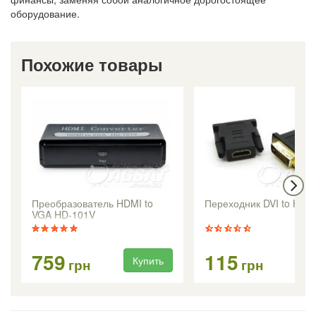
оборудование.
Похожие товары
Преобразователь HDMI to
Переходник DVI to HDM
VGA HD-101V
759
115
Купить
Ку
грн
грн