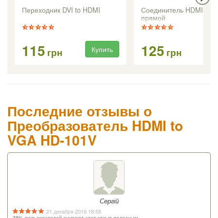
Переходник DVI to HDMI
Соединитель HDMI-HD
прямой
115
125
Купить
Ку
грн
грн
Последние отзывы о
Преобразователь HDMI to
VGA HD-101V
Сергій
21 декабря 2016 18:58
38% пользователей считают этот отзыв полезным