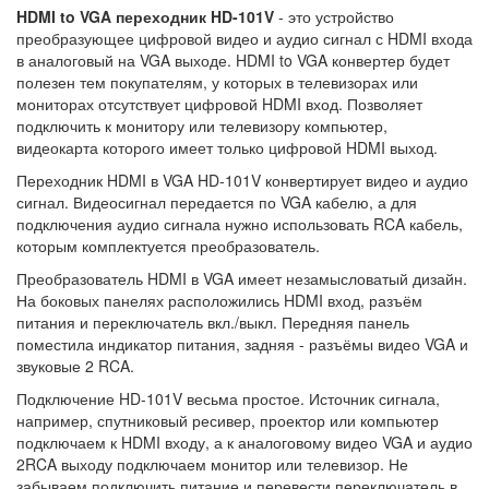
HDMI to VGA переходник HD-101V
- это устройство
преобразующее цифровой видео и аудио сигнал с HDMI входа
в аналоговый на VGA выходе. HDMI to VGA конвертер будет
полезен тем покупателям, у которых в телевизорах или
мониторах отсутствует цифровой HDMI вход. Позволяет
подключить к монитору или телевизору компьютер,
видеокарта которого имеет только цифровой HDMI выход.
Переходник HDMI в VGA HD-101V конвертирует видео и аудио
сигнал. Видеосигнал передается по VGA кабелю, а для
подключения аудио сигнала нужно использовать RCA кабель,
которым комплектуется преобразователь.
Преобразователь HDMI в VGA имеет незамысловатый дизайн.
На боковых панелях расположились HDMI вход, разъём
питания и переключатель вкл./выкл. Передняя панель
поместила индикатор питания, задняя - разъёмы видео VGA и
звуковые 2 RCA.
Подключение HD-101V весьма простое. Источник сигнала,
например, спутниковый ресивер, проектор или компьютер
подключаем к HDMI входу, а к аналоговому видео VGA и аудио
2RCA выходу подключаем монитор или телевизор. Не
забываем подключить питание и перевести переключатель в