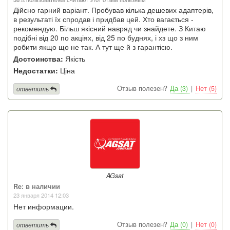
Дійсно гарний варіант. Пробував кілька дешевих адаптерів,
в результаті їх спродав і придбав цей. Хто вагається -
рекомендую. Більш якісний навряд чи знайдете. З Китаю
подібні від 20 по акціях, від 25 по буднях, і хз що з ним
робити якщо що не так. А тут ще й з гарантією.
Достоинства:
Якість
Недостатки:
Ціна
Отзыв полезен?
Да (3)
|
Нет (5)
ответить
AGsat
Re: в наличии
23 января 2014 12:03
Нет информации.
Отзыв полезен?
Да (0)
|
Нет (0)
ответить