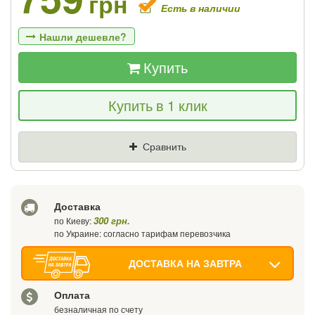
грн
Есть в наличии
Нашли дешевле?
Купить
Если Вы найдете товар дешевле - мы
Купить в 1 клик
снизим цену и подарим % от разницы
Цена
Где нашли (Url ссылка)
Сравнить
Ваш телефон
Доставка
300 грн.
по Киеву:
по Украине: согласно тарифам перевозчика
ДОСТАВКА НА ЗАВТРА
Оплата
безналичная по счету