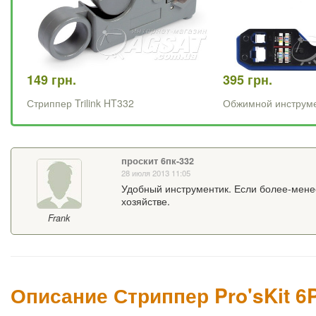
149 грн.
395 грн.
Стриппер Trilink HT332
Обжимной инструм
проскит 6пк-332
28 июля 2013 11:05
Удобный инструментик. Если более-менее
хозяйстве.
Frank
Описание Стриппер Pro'sKit 6