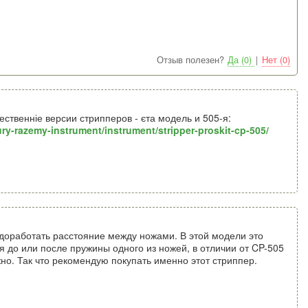
Отзыв полезен?
Да (0)
|
Нет (0)
ственніе версии стрипперов - єта модель и 505-я:
ry-razemy-instrument/instrument/stripper-proskit-cp-505/
 доработать расстояние между ножами. В этой модели это
я до или после пружины одного из ножей, в отличии от CP-505
но. Так что рекомендую покупать именно этот стриппер.