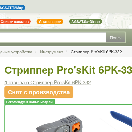
AGSAT.T2Map
Списки каналов
Установщики
AGSAT.SatDirect
Поиск
ядные устройства
Инструмент
Стриппер Pro'sKit 6PK-332
Стриппер Pro'sKit 6PK-3
4
отзыва
о Стриппер Pro'sKit 6PK-332
Снят с производства
Рекомендуем новые модели