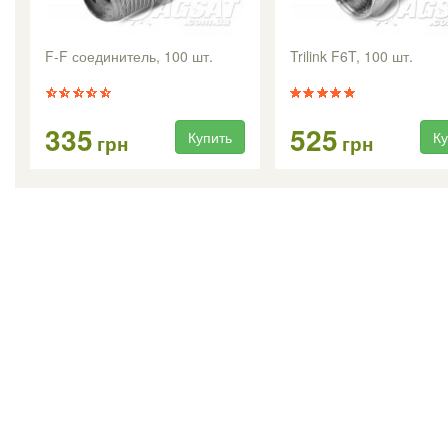
F-F соединитель, 100 шт.
Trilink F6T, 100 шт.
335
525
Купить
Ку
грн
грн