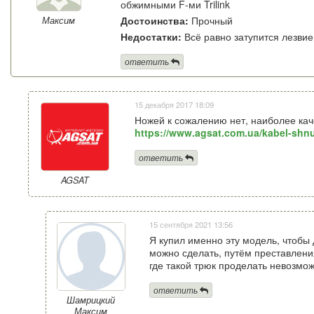
обжимными F-ми Trilink
Достоинства:
Прочный
Максим
Недостатки:
Всё равно затупится лезвие
ответить
15 декабря 2017 18:09
Ножей к сожалению нет, наиболее каче
https://www.agsat.com.ua/kabel-shnu
ответить
AGSAT
15 сентября 2021 13:56
Я купил именно эту модель, чтобы
можно сделать, путём преставлени
где такой трюк проделать невозмож
ответить
Шамрицкий
Максим