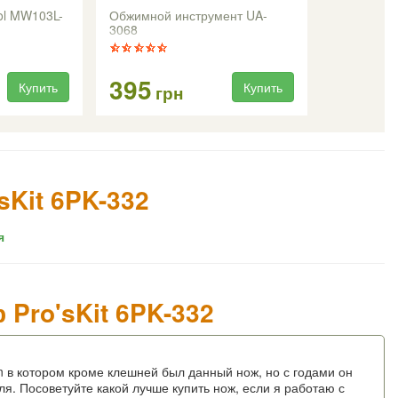
ool MW103L-
Обжимной инструмент UA-
3068
395
Купить
Купить
грн
sKit 6PK-332
я
Pro'sKit 6PK-332
 в котором кроме клешней был данный нож, но с годами он
ля. Посоветуйте какой лучше купить нож, если я работаю с