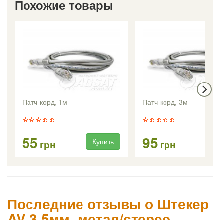
Похожие товары
Патч-корд, 1м
Патч-корд, 3м
55
95
Купить
Ку
грн
грн
Последние отзывы о Штекер
AV 3.5мм, метал/стерео