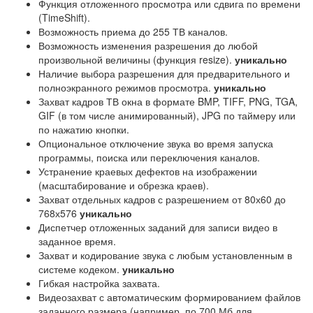
Функция отложенного просмотра или сдвига по времени
(TimeShift).
Возможность приема до 255 ТВ каналов.
Возможность изменения разрешения до любой
произвольной величины (функция resize).
уникально
Наличие выбора разрешения для предварительного и
полноэкранного режимов просмотра.
уникально
Захват кадров ТВ окна в формате BMP, TIFF, PNG, TGA,
GIF (в том числе анимированный), JPG по таймеру или
по нажатию кнопки.
Опциональное отключение звука во время запуска
программы, поиска или переключения каналов.
Устранение краевых дефектов на изображении
(масштабирование и обрезка краев).
Захват отдельных кадров с разрешением от 80х60 до
768х576
уникально
Диспетчер отложенных заданий для записи видео в
заданное время.
Захват и кодирование звука с любым установленным в
системе кодеком.
уникально
Гибкая настройка захвата.
Видеозахват с автоматическим формированием файлов
заданного размера (например, по 700 Мб для