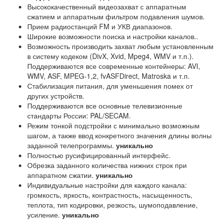
Высококачественный видеозахват с аппаратным
сжатием и аппаратным фильтром подавления шумов.
Прием радиостанций FM и УКВ диапазонов.
Широкие возможности поиска и настройки каналов..
Возможность производить захват любым установленным
в систему кодеком (DivX, Xvid, Mpeg4, WMV и т.п.).
Поддерживаются все современные контейнеры: AVI,
WMV, ASF, MPEG-1,2, fvASFDirect, Matroska и т.п.
Стабилизация питания, для уменьшения помех от
других устройств.
Поддерживаются все основные телевизионные
стандарты России: PAL/SECAM.
Режим тонкой подстройки с минимально возможным
шагом, а также ввод конкретного значения длины волны
заданной телепрограммы.
уникально
Полностью русифицированный интерфейс.
Обрезка заданного количества нижних строк при
аппаратном сжатии.
уникально
Индивидуальные настройки для каждого канала:
громкость, яркость, контрастность, насыщенность,
теплота, тип кодировки, резкость, шумоподавление,
усиление.
уникально