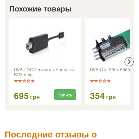
Похожие товары
DVB-T2/C/T тюнер к Homatics
DVB-C к IPBox 9900HD
BOX и др.
695
354
Купить
Ку
грн
грн
Последние отзывы о