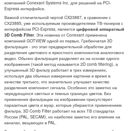
компанией Conexant Systems Inc. для решений на PCI-
Express интерфейсе.
Важной отличительной чертой CX23887, в сравнении с
СХ23885, уже используемым производителями ТВ-тюнеров с
интерфейсом PCI-Express, является
цифровой аппаратный
3D Comb Filter
. Эта новинка от Conexant применена
компанией GOTVIEW одной из первых. Гребенчатая 3D
фильтрация - это этап предварительной обработки для
разделения цветового и яркостного компонентов аналогового
видео. Обычно фильтрация разделяет их на основе одного
изображения (такой метод называется 2D comb filtering), а
улучшенный 3D фильтр работает в трех измерениях,
используя два обычных измерения картинки и время в
качестве третьего, что значительно улучшает качество
разделения компонент сигнала. Особенно это заметно на
чередующихся светлых и темных границах цветов. Без
применения фильтрации на изображении присутствуют
паразитные цвета и муар, которые убираются применением
фильтра. 3D Comb Filter работает на всех ТВ стандартах
России (PAL, SECAM), но наиболее заметно его влияние на
каналах, вещающих в PAL.