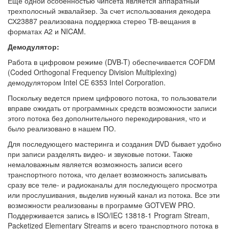
Еще одной особенностью чипсета является аппаратный
трехполосный эквалайзер. За счет использования декодера
СХ23887 реализована поддержка стерео ТВ-вещания в
форматах А2 и NICAM.
Демодулятор:
Работа в цифровом режиме (DVB-T) обеспечивается COFDM
(Coded Orthogonal Frequency Division Multiplexing)
демодулятором Intel CE 6353 Intel Corporation.
Поскольку ведется прием цифрового потока, то пользователи
вправе ожидать от программных средств возможности записи
этого потока без дополнительного перекодирования, что и
было реализовано в нашем ПО.
Для последующего мастеринга и создания DVD бывает удобно
при записи разделять видео- и звуковые потоки. Также
немаловажным является возможность записи всего
транспортного потока, что делает возможность записывать
сразу все теле- и радиоканалы для последующего просмотра
или прослушивания, выделив нужный канал из потока. Все эти
возможности реализованы в программе GOTVEW PRO.
Поддерживается запись в ISO/IEC 13818-1 Program Stream,
Packetized Elementary Streams и всего транспортного потока в