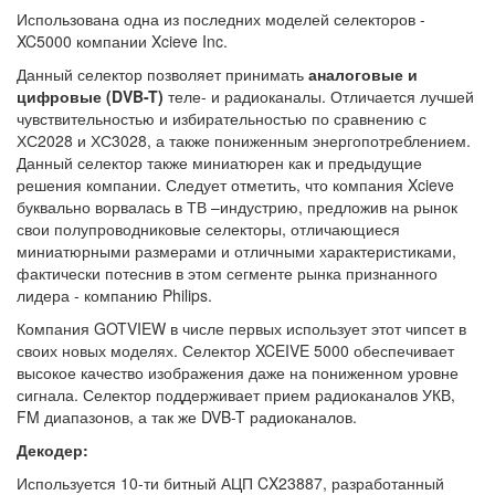
Использована одна из последних моделей селекторов -
XC5000 компании Xcieve Inc.
Данный селектор позволяет принимать
аналоговые и
цифровые (DVB-T)
теле- и радиоканалы. Отличается лучшей
чувствительностью и избирательностью по сравнению с
ХС2028 и ХС3028, а также пониженным энергопотреблением.
Данный селектор также миниатюрен как и предыдущие
решения компании. Следует отметить, что компания Xcieve
буквально ворвалась в ТВ –индустрию, предложив на рынок
свои полупроводниковые селекторы, отличающиеся
миниатюрными размерами и отличными характеристиками,
фактически потеснив в этом сегменте рынка признанного
лидера - компанию Philips.
Компания GOTVIEW в числе первых использует этот чипсет в
своих новых моделях. Селектор XCEIVE 5000 обеспечивает
высокое качество изображения даже на пониженном уровне
сигнала. Селектор поддерживает прием радиоканалов УКВ,
FM диапазонов, а так же DVB-T радиоканалов.
Декодер:
Используется 10-ти битный АЦП CX23887, разработанный