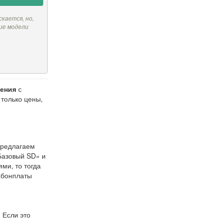
скается, но,
ие модели
дения
с
 только цены,
предлагаем
Базовый SD» и
ми, то тогда
 абонплаты
 Если это