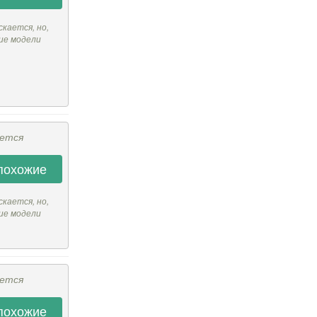
скается, но,
ие модели
ается
похожие
скается, но,
ие модели
ается
похожие