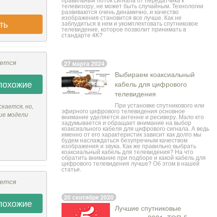
телевизору, не может быть случайным. Технологии
развиваются очень динамично, и качество
изображения становится все лучше. Как не
ть
заблудиться в нем и укомплектовать спутниковое
телевидение, которое позволит принимать в
стандарте 4K?
ается
27 марта 2024
Выбираем коаксиальный
похожие
кабель для цифрового
телевидения
При установке спутникового или
скается, но,
эфирного цифрового телевидения основное
ие модели
внимание уделяется антенне и ресиверу. Мало кто
задумывается и обращает внимание на выбор
коаксиального кабеля для цифрового сигнала. А ведь
именно от его характеристик зависит как долго мы
будем наслаждаться безупречным качеством
изображения и звука. Как же правильно выбрать
коаксиальный кабель
для телевидения? На что
обратить внимание при подборе и какой кабель для
цифрового телевидения лучше? Об этом в нашей
статье.
ается
20 сентября 2020
похожие
Лучшие спутниковые