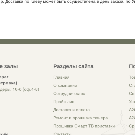
 Доставка по Киеву может быть осуществлена в день заказа, по Ук
е залы
Разделы сайта
П
ерег,
Главная
То
етровка)
О компании
Ст
деры, 10-б (оф.4-8)
Сотрудничество
Сп
Прайс-лист
Ус
Доставка и оплата
AG
Ремонт и прошивка тюнера
AG
Прошивка Смарт ТВ приставки
Ср
ский
Контакты