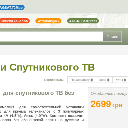
AGSAT.T2Map
Списки каналов
Установщики
AGSAT.SatDirect
Поиск
и Спутникового ТВ
Сортировать:
По алфавиту
Цена
Хиты
 для спутникового ТВ без
Ожидается посту
2699
грн
омплект для самостоятельной установки
р для приема телеканалов с 3 популярных
tra 4A (4.8°E), Amos (4.0°W). Комплект позволит
аналов без абонентской платы на русском и