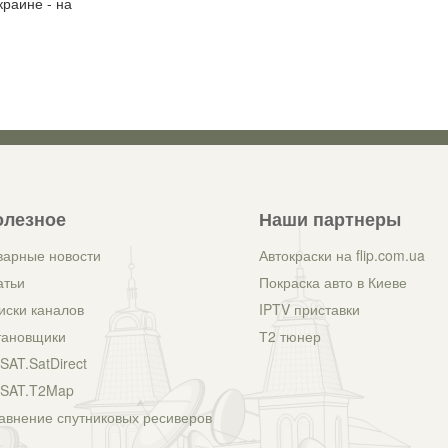
раине - на
олезное
Наши партнеры
варные новости
Автокраски на flip.com.ua
атьи
Покраска авто в Киеве
иски каналов
IPTV приставки
тановщики
Т2 тюнер
SAT.SatDirect
SAT.T2Map
авнение спутниковых ресиверов