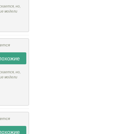
скается, но,
ие модели
ается
похожие
скается, но,
ие модели
ается
похожие