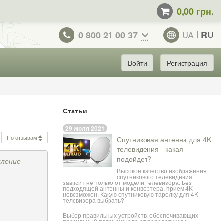
0,00 грн.
UA
RU
0 800 21 00 37
Войти
Регистрация
Статьи
29 июля 2021
По отзывам
Спутниковая антенна для 4K
телевидения - какая
подойдет?
пление
Высокое качество изображения
спутникового телевидения
зависит не только от модели телевизора. Без
подходящей антенны и конвертера, прием 4K
невозможен. Какую спутниковую тарелку для 4K-
телевизора выбрать?
Выбор правильных устройств, обеспечивающих
правильный поток сигнала от передатчика к