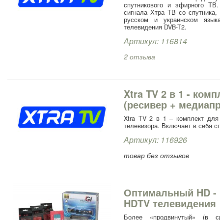
спутникового и эфирного ТВ
сигнала Хтра ТВ со спутника,
русском и украинском язык
телевидения DVB-T2.
Артикул: 116814
2 отзыва
Xtra TV 2 в 1 - ком
(ресивер + медиапр
Xtra TV 2 в 1 – комплект для
телевизора. Включает в себя с
Артикул: 116926
товар без отзывов
Оптимальный HD - 
HDTV телевидения
Более «продвинутый» (в с