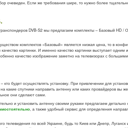
ыбор очевиден. Если же требования шире, то нужно более тщательн
.
 с транспондеров DVB-S2 мы предлагаем комплекты – Базовый HD /
муществом комплектов «Базовый» является низкая цена, то в конф
качество картинки. И именно качество картинки выступает одним 
собенно качество изображение заметно на телевизорах с большим
 – кто будет осуществлять установку. При привлечении для установ
 на какие спутники направить антенну или каких провайдеров вы ж
льное они сделают сами.
ятельно и установить антенну своими руками предлагаем детально
самостоятельно
, а также удобный сервис для определения напра
о телевидения по всей Украине, будь то Киев или Днепр, Луганск 