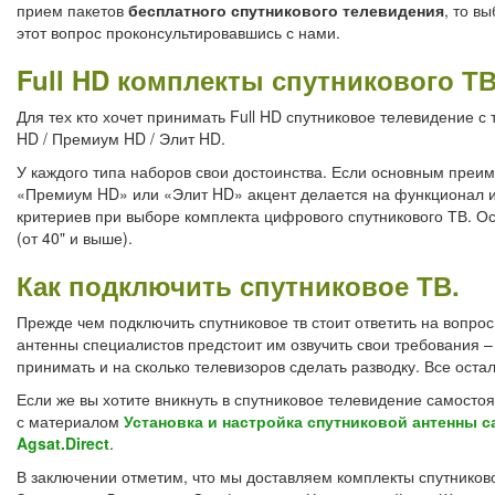
прием пакетов
бесплатного спутникового телевидения
, то в
этот вопрос проконсультировавшись с нами.
Full HD комплекты спутникового ТВ
Для тех кто хочет принимать Full HD спутниковое телевидение
HD / Премиум HD / Элит HD.
У каждого типа наборов свои достоинства. Если основным преи
«Премиум HD» или «Элит HD» акцент делается на функционал и 
критериев при выборе комплекта цифрового спутникового ТВ. О
(от 40" и выше).
Как подключить спутниковое ТВ.
Прежде чем подключить спутниковое тв стоит ответить на вопрос
антенны специалистов предстоит им озвучить свои требования –
принимать и на сколько телевизоров сделать разводку. Все оста
Если же вы хотите вникнуть в спутниковое телевидение самосто
с материалом
Установка и настройка спутниковой антенны 
Agsat.Direct
.
В заключении отметим, что мы доставляем комплекты спутниковог