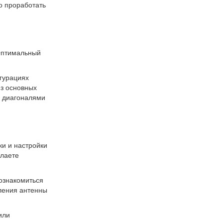
о проработать
 Оптимальный
игурациях
из основных
и диагоналями
ки и настройки
елаете
 ознакомиться
вления антенны
или