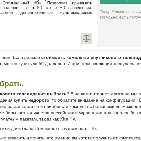
 «Оптимальный HD». Позволяет принимать
спондеров, как в SD так и HD разрешении.
Товар больше не выпу
авляет дополнительные мультимедийные
.
возможно, есть похож
упным. Если раньше
стоимость комплекта спутникового телеви
о можно купить за 50 долларов. И при этом эволюция коснулась не
брать.
икового телевидения выбрать
? В нашем интернет-магазине мы 
идения купить
недорого
, то обратите внимание на конфигурации «
ние раскошелиться и приобрести комплект с большими возможностя
ме большого количества российских и украинских телеканалов без
платным пакетам, таким как Xtra TV.
или дачи (дачный комплект спутникового ТВ).
о взвесить и понять, что именно вы хотите получить от комплекта.