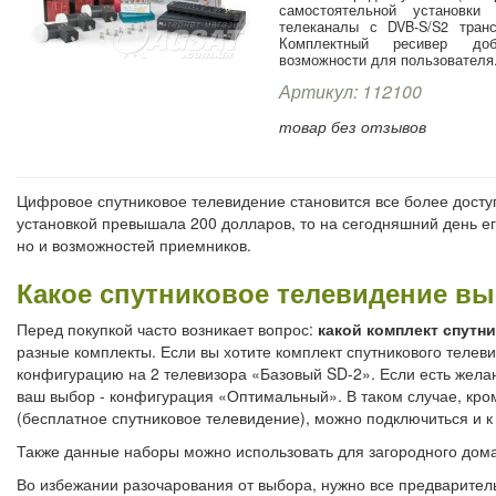
самостоятельной установки
телеканалы с DVB-S/S2 тран
Комплектный ресивер доб
возможности для пользователя
Артикул: 112100
товар без отзывов
Цифровое спутниковое телевидение становится все более дост
установкой превышала 200 долларов, то на сегодняшний день ег
но и возможностей приемников.
Какое спутниковое телевидение вы
Перед покупкой часто возникает вопрос:
какой комплект спутн
разные комплекты. Если вы хотите комплект спутникового телев
конфигурацию на 2 телевизора «Базовый SD-2». Если есть жела
ваш выбор - конфигурация «Оптимальный». В таком случае, кро
(бесплатное спутниковое телевидение), можно подключиться и к 
Также данные наборы можно использовать для загородного дома 
Во избежании разочарования от выбора, нужно все предварительн