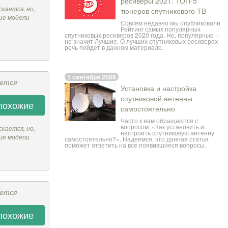
ресиверы 2021. ТОП-5
скается, но,
тюнеров спутникового ТВ
ие модели
Совсем недавно мы опубликовали
Рейтинг самых популярных
спутниковых ресиверов 2020 года
. Но, популярные –
не значит Лучшие. О лучших спутниковых ресиверах
речь пойдет в данном материале.
1 сентября 2008
ается
Установка и настройка
спутниковой антенны
похожие
самостоятельно
Часто к нам обращаются с
вопросом: «Как установить и
скается, но,
настроить спутниковую антенну
ие модели
самостоятельно?». Надеемся, что данная статья
поможет ответить на все появившиеся вопросы.
ается
похожие