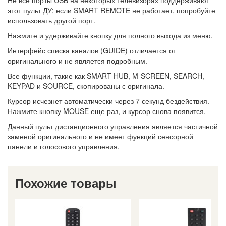
Не
все
порты
USB
на
некоторых
телевизорах
поддерживают
этот
пульт
ДУ;
если
SMART REMOTE не
работает,
попробуйте
использовать
другой порт.
Нажмите и удерживайте
кнопку
для полного выхода из меню.
Интерфейс
списка каналов (GUIDE) отличается от
оригинального
и
не
является подробным.
Все
функции,
такие
как
SMART HUB, M-SCREEN, SEARCH,
KEYPAD и SOURCE
, скопированы с оригинала.
Курсор
исчезнет
автоматически
через
7
секунд
бездействия.
Нажмите
кнопку
MOUSE
еще
раз,
и
курсор
снова
появится.
Данный
пульт дистанционного управления
является частичной
заменой
оригинального
и
не имеет
функций
сенсорной
панели
и
голосового управления.
Похожие товары