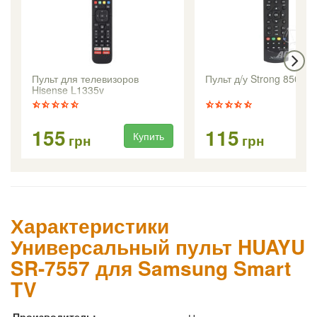
Пульт для телевизоров
Пульт д/у Strong 8500
Hisense L1335v
155
115
Купить
Ку
грн
грн
Характеристики
Универсальный пульт HUAYU
SR-7557 для Samsung Smart
TV
Производитель: