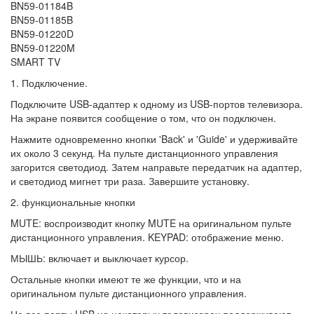
BN59-01184B
BN59-01185B
BN59-01220D
BN59-01220M
SMART TV
1.
Подключение.
Подключите USB-адаптер
к
одному
из USB
-портов
телевизора.
На экране появится сообщение о
том,
что он подключен.
Нажмите одновременно кнопки
'Back'
и
'
Guide
'
и удерживайте
их
около 3 секунд.
На
пульте
дистанционного
управления
загорится светодиод. Затем
направьте
передатчик
на
адаптер,
и
светодиод
мигнет
три
раза.
Завершите
установку.
2.
функциональные
кнопки
MUTE:
воспроизводит
кнопку MUTE
на
оригинальном пульте
дистанционного управления.
KEYPAD:
отображение
меню.
МЫШЬ:
включает
и
выключает курсор.
Остальные кнопки
имеют
те же
функции,
что и на
оригинальном
пульте дистанционного управления.