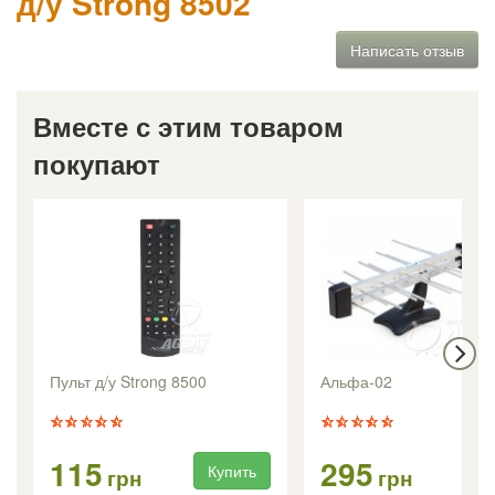
д/у Strong 8502
Написать отзыв
Вместе с этим товаром
покупают
Пульт д/у Strong 8500
Альфа-02
115
295
Купить
Ку
грн
грн