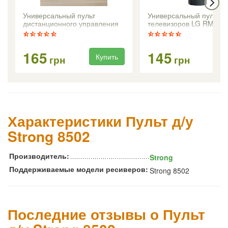
Универсальный пульт
Универсальный пульт д
дистанционного управления
телевизоров LG RM-L1
для Android TV Box серии H96
Max
165
145
Купить
Ку
грн
грн
Характеристики Пульт д/у
Strong 8502
Производитель:
Strong
Поддерживаемые модели ресиверов:
Strong 8502
Последние отзывы о Пульт