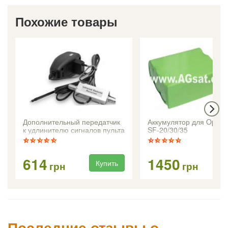
Похожие товары
Дополнительный передатчик
Аккумулятор для Open
к удлинителю сигналов пульта
SF-20/30/35
д/у по кабелю
614
1450
Купить
Ку
грн
грн
Последние отзывы о