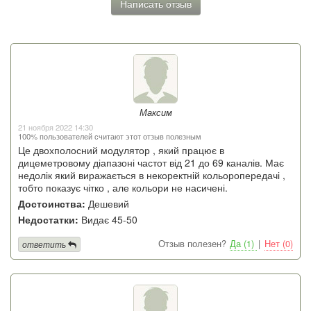
Написать отзыв
Максим
21 ноября 2022 14:30
100% пользователей считают этот отзыв полезным
Це двохполосний модулятор , який працює в
дицеметровому діапазоні частот від 21 до 69 каналів. Має
недолік який виражається в некоректній кольоропередачі ,
тобто показує чітко , але кольори не насичені.
Достоинства:
Дешевий
Недостатки:
Видає 45-50
Отзыв полезен?
Да (1)
|
Нет (0)
ответить