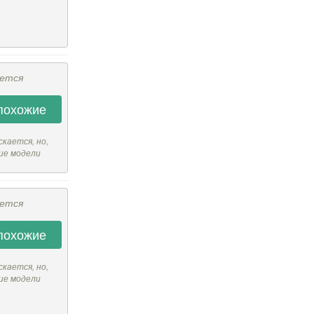
ается
похожие
скается, но,
ие модели
ается
похожие
скается, но,
ие модели