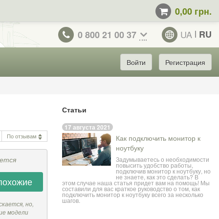
0,00 грн.
UA
RU
0 800 21 00 37
Войти
Регистрация
Статьи
17 августа 2021
По отзывам
Как подключить монитор к
ноутбуку
ается
Задумываетесь о необходимости
повысить удобство работы,
подключив монитор к ноутбуку, но
не знаете, как это сделать? В
похожие
этом случае наша статья придет вам на помощь! Мы
составили для вас краткое руководство о том, как
подключить монитор к ноутбуку всего за несколько
шагов.
скается, но,
ие модели