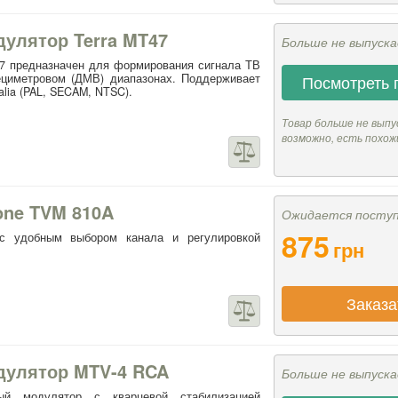
улятор Terra MT47
Больше не выпуск
7 предназначен для формирования сигнала ТВ
ециметровом (ДМВ) диапазонах. Поддерживает
Посмотреть 
alia (PAL, SECAM, NTSC).
Товар больше не выпу
возможно, есть похож
one TVM 810A
Ожидается посту
875
с удобным выбором канала и регулировкой
грн
Заказа
дулятор MTV-4 RCA
Больше не выпуск
ный модулятор с кварцевой стабилизацией