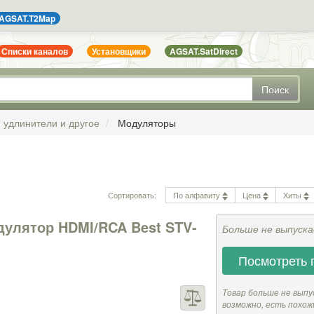
AGSAT.T2Map
Списки каналов
Установщики
AGSAT.SatDirect
Поиск
, удлинители и другое
Модуляторы
Сортировать:
По алфавиту
Цена
Хиты
улятор HDMI/RCA Best STV-
Больше не выпуск
Посмотреть 
Товар больше не выпу
возможно, есть похож