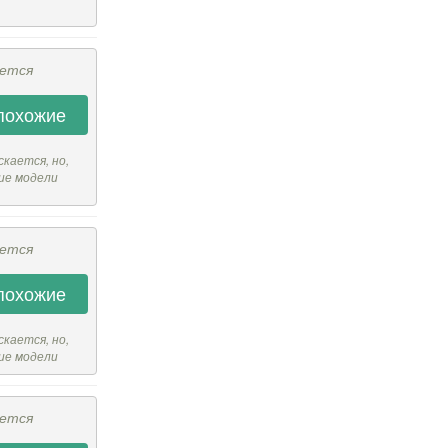
ается
похожие
скается, но,
ие модели
ается
похожие
скается, но,
ие модели
ается