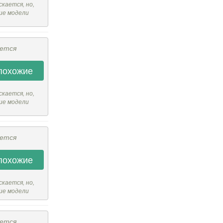
скается, но,
ие модели
ается
похожие
скается, но,
ие модели
ается
похожие
скается, но,
ие модели
ается