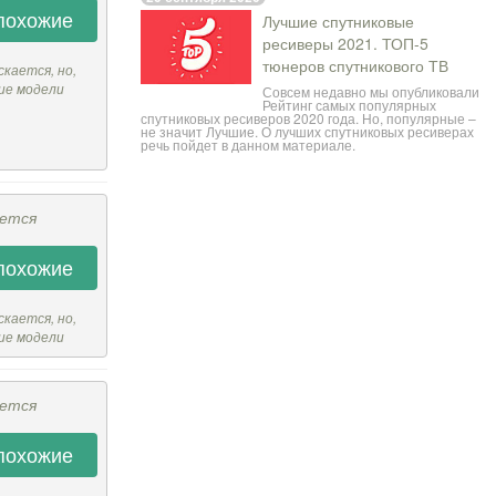
похожие
Лучшие спутниковые
ресиверы 2021. ТОП-5
тюнеров спутникового ТВ
скается, но,
ие модели
Совсем недавно мы опубликовали
Рейтинг самых популярных
спутниковых ресиверов 2020 года
. Но, популярные –
не значит Лучшие. О лучших спутниковых ресиверах
речь пойдет в данном материале.
ается
похожие
скается, но,
ие модели
ается
похожие