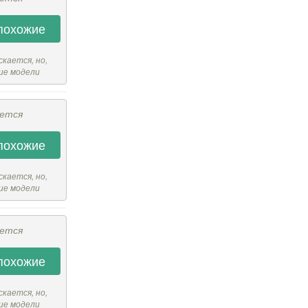
похожие
скается, но,
ие модели
ается
похожие
скается, но,
ие модели
ается
похожие
скается, но,
ие модели