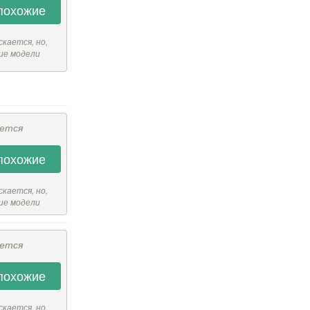
похожие
скается, но,
ие модели
ается
похожие
скается, но,
ие модели
ается
похожие
скается, но,