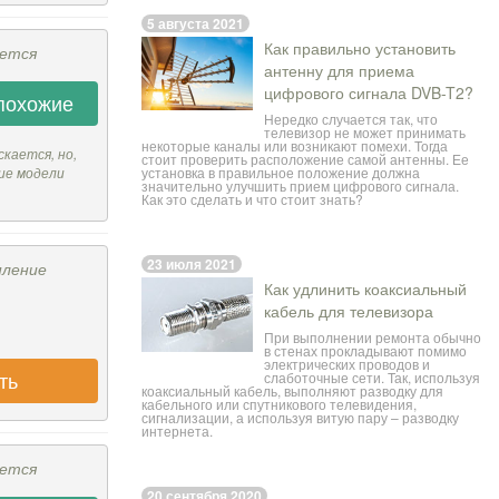
5 августа 2021
Как правильно установить
ается
антенну для приема
цифрового сигнала DVB-T2?
похожие
Нередко случается так, что
телевизор не может принимать
некоторые каналы или возникают помехи. Тогда
скается, но,
стоит проверить расположение самой антенны. Ее
установка в правильное положение должна
ие модели
значительно улучшить прием цифрового сигнала.
Как это сделать и что стоит знать?
23 июля 2021
пление
Как удлинить коаксиальный
кабель для телевизора
При выполнении ремонта обычно
в стенах прокладывают помимо
электрических проводов и
ть
слаботочные сети. Так, используя
коаксиальный кабель, выполняют разводку для
кабельного или спутникового телевидения,
сигнализации, а используя витую пару – разводку
интернета.
ается
20 сентября 2020