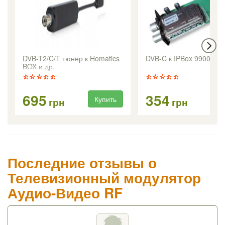
DVB-T2/C/T тюнер к Homatics
DVB-C к IPBox 9900HD
BOX и др.
695
354
Купить
Ку
грн
грн
Последние отзывы о
Телевизионный модулятор
Аудио-Видео RF