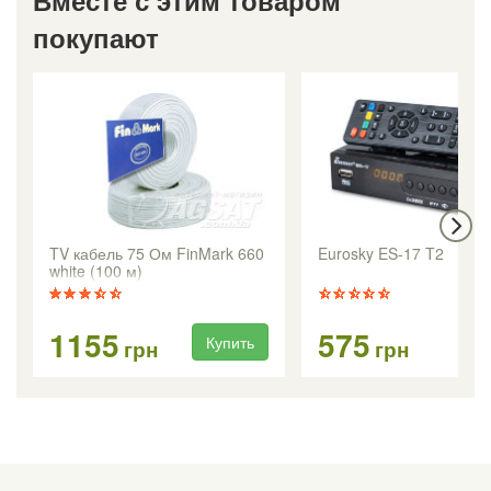
Вместе с этим товаром
покупают
TV кабель 75 Ом FinMark 660
Eurosky ES-17 T2
white (100 м)
1155
575
Купить
Ку
грн
грн