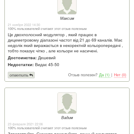
Максим
21 ноября 2022 14:30
100% пользователей считают этот отзыв полезным
Це двохполосний модулятор , який працює в
дицеметровому діапазоні частот від 21 до 69 каналів. Має
недолік який виражається в некоректній кольоропередачі ,
тобто показує чітко , але кольори не насичені.
Достоинства:
Дешевий
Недостатки:
Видає 45-50
Отзыв полезен?
Да (1)
|
Нет (0)
ответить
Вадим
23 февраля 2021 22:06
100% пользователей считают этот отзыв полезным
Здравствуйте. Скажите пожалуйста, данный модулятор