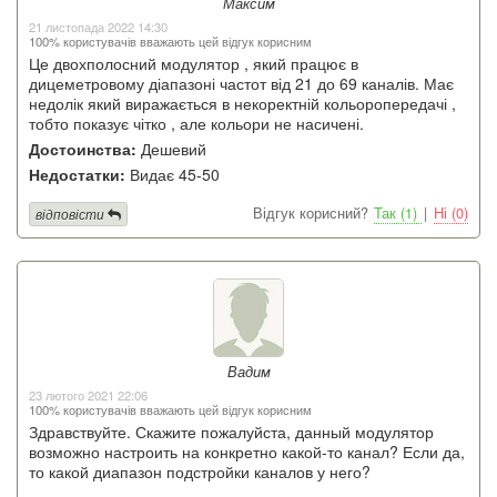
Максим
21 листопада 2022 14:30
100% користувачів вважають цей відгук корисним
Це двохполосний модулятор , який працює в
дицеметровому діапазоні частот від 21 до 69 каналів. Має
недолік який виражається в некоректній кольоропередачі ,
тобто показує чітко , але кольори не насичені.
Достоинства:
Дешевий
Недостатки:
Видає 45-50
Відгук корисний?
Так (1)
|
Ні (0)
відповісти
Вадим
23 лютого 2021 22:06
100% користувачів вважають цей відгук корисним
Здравствуйте. Скажите пожалуйста, данный модулятор
возможно настроить на конкретно какой-то канал? Если да,
то какой диапазон подстройки каналов у него?