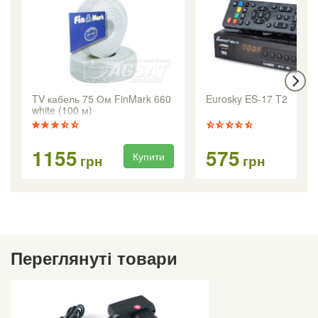
TV кабель 75 Ом FinMark 660
Eurosky ES-17 T2
white (100 м)
1155
575
Купити
Ку
грн
грн
Переглянуті товари