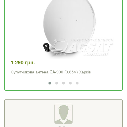
1 290 грн.
4 
Супутникова антена CA-900 (0,85м) Харків
Op