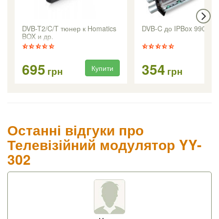
DVB-T2/C/T тюнер к Homatics
DVB-C до IPBox 9900H
BOX и др.
695
354
Купити
Ку
грн
грн
Останні відгуки про
Телевізійний модулятор YY-
302