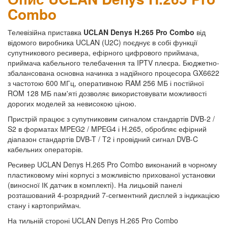
Combo
Телевізійна приставка
UCLAN Denys H.265 Pro Combo
від
відомого виробника UCLAN (U2C) поєднує в собі функції
супутникового ресивера, ефірного цифрового приймача,
приймача кабельного телебачення та IPTV плеєра. Бюджетно-
збалансована основна начинка з надійного процесора GX6622
з частотою 600 МГц, оперативною RAM 256 МБ і постійної
ROM 128 МБ пам'яті дозволяє використовувати можливості
дорогих моделей за невисокою ціною.
Пристрій працює з супутниковим сигналом стандартів DVB-2 /
S2 в форматах MPEG2 / MPEG4 і H.265, обробляє ефірний
діапазон стандартів DVB-T / T2 і провідний сигнал DVB-C
кабельних операторів.
Ресивер UCLAN Denys H.265 Pro Combo виконаний в чорному
пластиковому міні корпусі з можливістю прихованої установки
(виносної ІК датчик в комплекті). На лицьовій панелі
розташований 4-розрядний 7-сегментний дисплей з індикацією
стану і картоприймач.
На тильній стороні UCLAN Denys H.265 Pro Combo