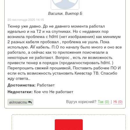
Василик. Виктор Б
20 листопада 2025 14:15
Тюнер уже давно. До не давнего момента работал
идеально и на Т2 и на спутниках. Но с недавних пор
возникла проблема с hdmi (нет изображения) как минимум
2 разных кабеля пробовал , проблема не ушла. Пока
использую. AV кабель. П.О по началу было много и оно все
работало, а сейчас как то приложения поисчезали а
некоторые не работают. Вопрос , есть ли возможность
привести тюнер в порядок (продиагностировать hdmi. )
Перепрошить свежей прошивкой, Поставить рабочее ПО И
если есть возможность установить Киевстар ТВ. Спасибо
жду ответа..
Достоинства:
Работает
Недостатки:
Кое что Не работает
Відгук корисний?
Так (0)
|
Ні (0)
відповісти