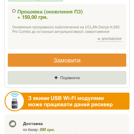
Прошивка (оновлення ПЗ)
+ 150,00 грн.
Якщо Ви знайдете товар дешевше - ми
знизимо ціну і подаруємо % від різниці
Оновлення програмного забезпечення на UCLAN Denys H.265
Pro Combo до останньої актуальної версії, завантаження
тестового списку українських каналів на 3 популярні супутники:
докладніше
Ціна
Де знайшли (Url посилання)
Eutelsat Hot Bird 13 B / C / E (13 ° E);
SES 5 / Astra 4A (4.9 ° E);
Amos 2/3/7;
Замовити
Ваш телефон
Порівняти
Доставка
300 грн.
по Києву: