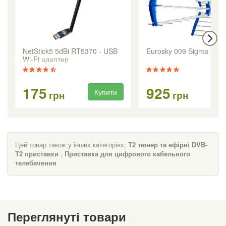
NetStick5 5dBi RT5370 - USB
Eurosky 009 Sigma
Wi-Fi адаптер
175
925
Купити
Ку
грн
грн
Цей товар також у інших категоріях:
Т2 тюнер та ефірні DVB-
T2 приставки
,
Приставка для цифрового кабельного
телебачення
Переглянуті товари