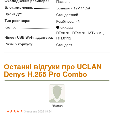
Охолодження ресивера:
Пасивне
Блок живлення:
Зовнішній 12V / 1.5A
Пульт ДУ:
Стандартний
Тип ресивера:
Комбінований
Колір:
Чорний
RT3070 , RT5370 , MT7601 ,
Чіпсет USB Wi-Fi адаптера:
RTL8192
Розмір корпусу:
Стандарт
Останні відгуки про UCLAN
Denys H.265 Pro Combo
Віктор
3 червень 2026 19:54