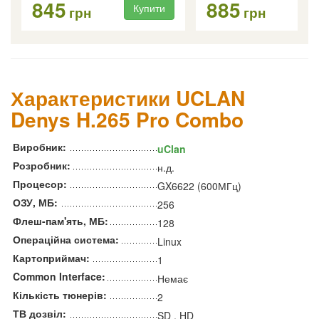
845
885
Купити
Ку
грн
грн
Характеристики UCLAN
Denys H.265 Pro Combo
Виробник:
uClan
Розробник:
н.д.
Процесор:
GX6622 (600МГц)
ОЗУ, МБ:
256
Флеш-пам'ять, МБ:
128
Операційна система:
Linux
Картоприймач:
1
Common Interface:
Немає
Кількість тюнерів:
2
ТВ дозвіл:
SD , HD