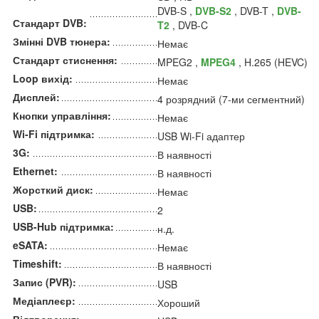
DVB-S ,
DVB-S2
, DVB-T ,
DVB-
Стандарт DVB:
T2
, DVB-C
Змінні DVB тюнера:
Немає
Стандарт стиснення:
MPEG2 ,
MPEG4
, H.265 (HEVC)
Loop вихід:
Немає
Дисплей:
4 розрядний (7-ми сегментний)
Кнопки управління:
Немає
Wi-Fi підтримка:
USB Wi-Fi адаптер
3G:
В наявності
Ethernet:
В наявності
Жорсткий диск:
Немає
USB:
2
USB-Hub підтримка:
н.д.
eSATA:
Немає
Timeshift:
В наявності
Запис (PVR):
USB
Медіаплеєр:
Хороший
Відтворення: