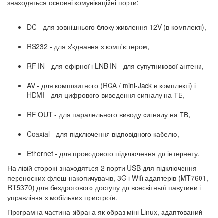
знаходяться основні комунікаційні порти:
DC - для зовнішнього блоку живлення 12V (в комплекті),
RS232 - для з'єднання з комп'ютером,
RF IN - для ефірної і LNB IN - для супутникової антени,
AV - для композитного (RCA / mini-Jack в комплекті) і
HDMI - для цифрового виведення сигналу на ТБ,
RF OUT - для паралельного виводу сигналу на ТВ,
Coaxial - для підключення відповідного кабелю,
Ethernet - для проводового підключення до інтернету.
На лівій стороні знаходяться 2 порти USB для підключення
переносних флеш-накопичувачів, 3G і Wifi адаптерів (MT7601,
RT5370) для бездротового доступу до всесвітньої павутини і
управління з мобільних пристроїв.
Програмна частина зібрана як образ міні Linux, адаптований