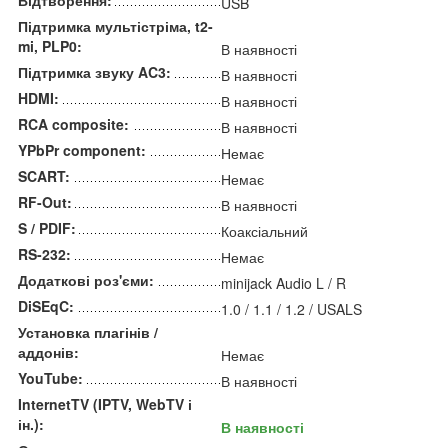
USB
Підтримка мультістріма, t2-
mi, PLP0:
В наявності
Підтримка звуку AC3:
В наявності
HDMI:
В наявності
RCA composite:
В наявності
YPbPr component:
Немає
SCART:
Немає
RF-Out:
В наявності
S / PDIF:
Коаксіальний
RS-232:
Немає
Додаткові роз'єми:
minijack Audio L / R
DiSEqC:
1.0 / 1.1 / 1.2 / USALS
Установка плагінів /
аддонів:
Немає
YouTube:
В наявності
InternetTV (IPTV, WebTV і
ін.):
В наявності