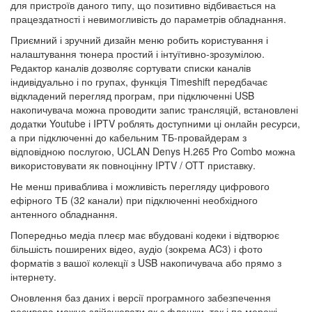
для пристроїв даного типу, що позитивно відбивається на
працездатності і невимогливість до параметрів обладнання.
Приємний і зручний дизайн меню робить користування і
налаштування тюнера простий і інтуїтивно-зрозумілою.
Редактор каналів дозволяє сортувати списки каналів
індивідуально і по групах, функція Timeshift передбачає
відкладений перегляд програм, при підключенні USB
накопичувача можна проводити запис трансляцій, встановлені
додатки Youtube і IPTV роблять доступними ці онлайн ресурси,
а при підключенні до кабельним ТБ-провайдерам з
відповідною послугою, UCLAN Denys H.265 Pro Combo можна
використовувати як повноцінну IPTV / OTT приставку.
Не менш приваблива і можливість перегляду цифрового
ефірного ТБ (32 канали) при підключенні необхідного
антенного обладнання.
Попередньо медіа плеєр має вбудовані кодеки і відтворює
більшість поширених відео, аудіо (зокрема AC3) і фото
форматів з вашої колекції з USB накопичувача або прямо з
інтернету.
Оновлення баз даних і версії програмного забезпечення
ресивера можна здійснювати як з флешки, так і по мережі