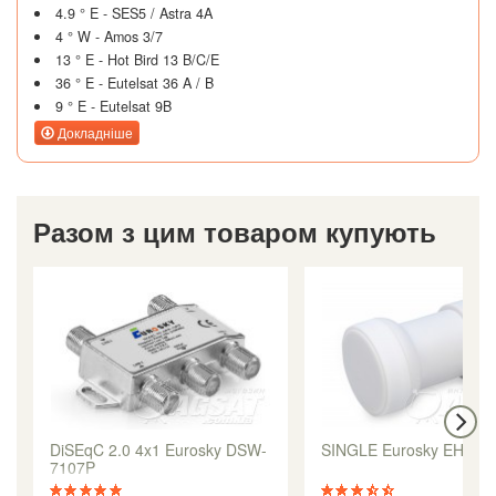
4.9 ° E - SES5 / Astra 4A
4 ° W - Amos 3/7
13 ° E - Hot Bird 13 B/C/E
36 ° E - Eutelsat 36 A / B
9 ° E - Eutelsat 9B
Докладніше
Разом з цим товаром купують
DiSEqC 2.0 4x1 Eurosky DSW-
SINGLE Eurosky EHKF-
7107P