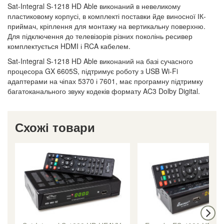
Sat-Integral S-1218 HD Able виконаний в невеликому
пластиковому корпусі, в комплекті поставки йде виносної ІК-
приймач, кріплення для монтажу на вертикальну поверхню.
Для підключення до телевізорів різних поколінь ресивер
комплектується HDMI і RCA кабелем.
Sat-Integral S-1218 HD Able виконаний на базі сучасного
процесора GX 6605S, підтримує роботу з USB Wi-Fi
адаптерами на чіпах 5370 і 7601, має програмну підтримку
багатоканального звуку кодеків формату AC3 Dolby Digital.
Схожі товари