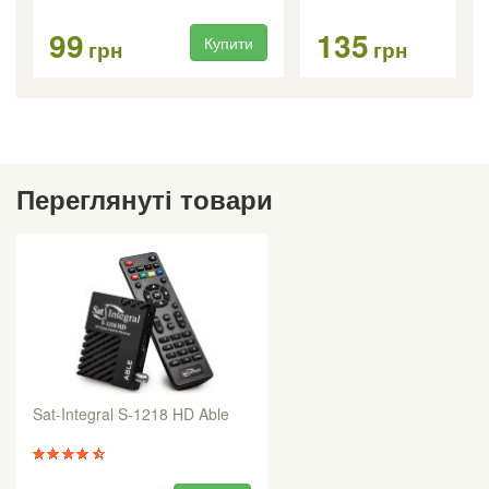
99
135
Купити
Ку
грн
грн
Переглянуті товари
Sat-Integral S-1218 HD Able