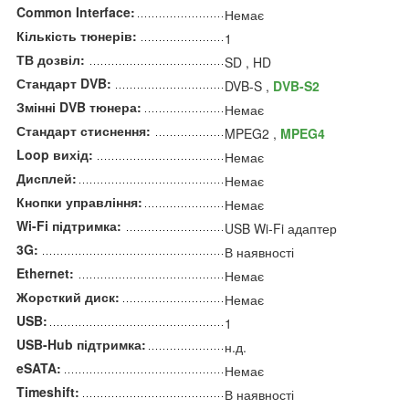
Common Interface:
Немає
Кількість тюнерів:
1
ТВ дозвіл:
SD , HD
Стандарт DVB:
DVB-S ,
DVB-S2
Змінні DVB тюнера:
Немає
Стандарт стиснення:
MPEG2 ,
MPEG4
Loop вихід:
Немає
Дисплей:
Немає
Кнопки управління:
Немає
Wi-Fi підтримка:
USB Wi-Fi адаптер
3G:
В наявності
Ethernet:
Немає
Жорсткий диск:
Немає
USB:
1
USB-Hub підтримка:
н.д.
eSATA:
Немає
Timeshift:
В наявності