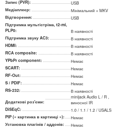
Запис (PVR):
USB
Медіаплеєр:
Мінімальний + MKV
Відтворення:
USB
Підтримка мультістріма, t2-mi,
PLP0:
В наявності
Підтримка звуку AC3:
В наявності
HDMI:
В наявності
RCA composite:
В наявності
YPbPr component:
Немає
SCART:
Немає
RF-Out:
Немає
S / PDIF:
Немає
RS-232:
В наявності
minijack Audio L / R ,
Додаткові роз'єми:
виносної IR
DiSEqC:
1.0 / 1.1 / 1.2 / USALS
PIP (« картинка в картинці »):
Немає
Установка плагінів / аддонів:
Немає