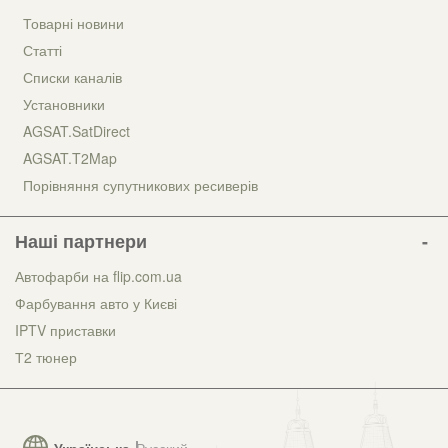
Товарні новини
Статті
Списки каналів
Установники
AGSAT.SatDirect
AGSAT.T2Map
Порівняння супутникових ресиверів
Наші партнери
Автофарби на flip.com.ua
Фарбування авто у Києві
IPTV приставки
Т2 тюнер
Українська
Русский