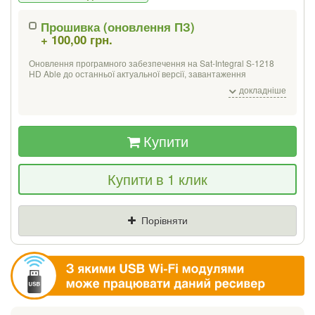
Прошивка (оновлення ПЗ)
+ 100,00 грн.
Якщо Ви знайдете товар дешевше - ми
знизимо ціну і подаруємо % від різниці
Оновлення програмного забезпечення на Sat-Integral S-1218
HD Able до останньої актуальної версії, завантаження
тестового списку українських каналів на 3 популярні супутники:
докладніше
Ціна
Де знайшли (Url посилання)
Eutelsat Hot Bird 13 B / C / E (13 ° E);
SES 5 / Astra 4A (4.9 ° E);
Amos 2/3/7;
Купити
Ваш телефон
Купити в 1 клик
Порівняти