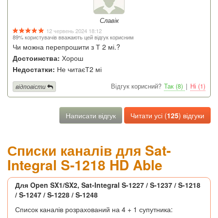
Славік
12 червень 2024 18:12
89% користувачів вважають цей відгук корисним
Чи можна перепрошити з Т 2 мі.?
Достоинства:
Хорош
Недостатки:
Не читаєТ2 мі
Відгук корисний?
Так (8)
|
Ні (1)
відповісти
Написати відгук
Читати усі (
125
) відгуки
Списки каналів для Sat-
Integral S-1218 HD Able
Для Open SX1/SX2, Sat-Integral S-1227 / S-1237 / S-1218
/ S-1247 / S-1228 / S-1248
Список каналів розрахований на 4 + 1 супутника: