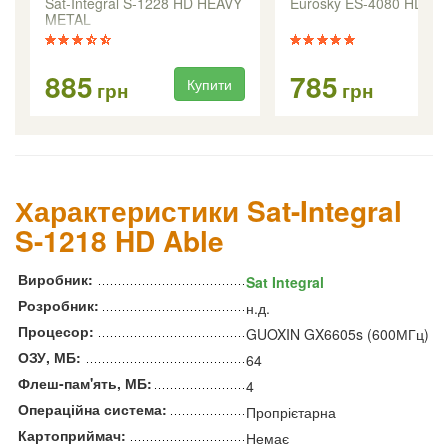
Sat-Integral S-1228 HD HEAVY
Eurosky ES-4080 HD
METAL
885
785
Купити
Ку
грн
грн
Характеристики Sat-Integral
S-1218 HD Able
Виробник:
Sat Integral
Розробник:
н.д.
Процесор:
GUOXIN GX6605s (600МГц)
ОЗУ, МБ:
64
Флеш-пам'ять, МБ:
4
Операційна система:
Пропрієтарна
Картоприймач:
Немає