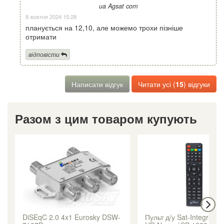
ua Agsat com
8 жовтня 2024 15:28
планується на 12,10, але можемо трохи пізніше
отримати
відповісти
Написати відгук
Читати усі (
15
) відгуки
Разом з цим товаром купують
DiSEqC 2.0 4x1 Eurosky DSW-
Пульт д/у Sat-Integral S