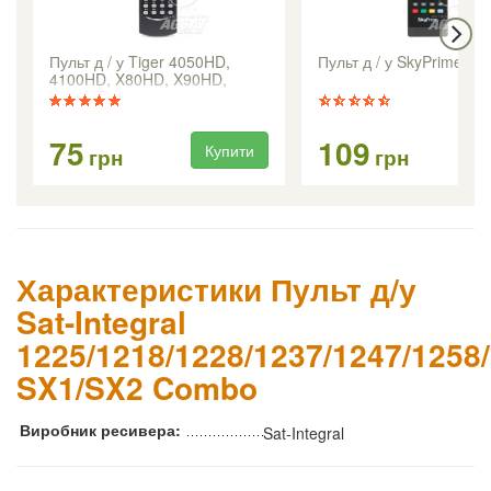
Пульт д / у Tiger 4050HD,
Пульт д / у SkyPrime V T
4100HD, X80HD, X90HD,
X100HD
75
109
Купити
Ку
грн
грн
Характеристики Пульт д/у
Sat-Integral
1225/1218/1228/1237/1247/1258
SX1/SX2 Combo
Виробник ресивера:
Sat-Integral