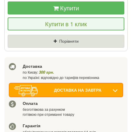
Купити
Якщо Ви знайдете товар дешевше - ми
Купити в 1 клик
знизимо ціну і подаруємо % від різниці
Ціна
Де знайшли (Url посилання)
Порівняти
Ваш телефон
Доставка
300 грн.
по Києву:
по Україні: відповідно до тарифів перевізника
ДОСТАВКА НА ЗАВТРА
Оплата
безготівкова за рахунком
готівкою при отриманні товару
Гарантія
обмін/повернення товарів протягом 14 днів