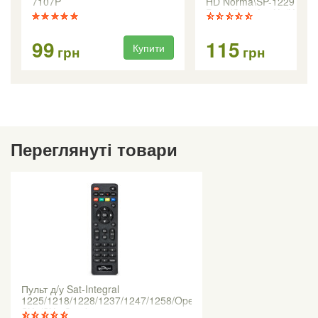
7107P
HD Norma\SP-1229 HD
Pyxis/Openfox X8/X8 C
99
115
Купити
Ку
грн
грн
Переглянуті товари
Пульт д/у Sat-Integral
1225/1218/1228/1237/1247/1258/Open
SX1/SX2 Combo