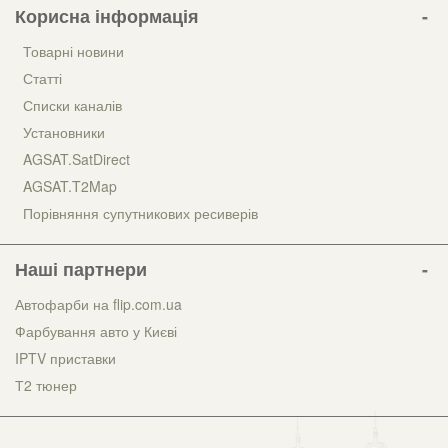
Корисна інформація
Товарні новини
Статті
Списки каналів
Установники
AGSAT.SatDirect
AGSAT.T2Map
Порівняння супутникових ресиверів
Наші партнери
Автофарби на flip.com.ua
Фарбування авто у Києві
IPTV приставки
Т2 тюнер