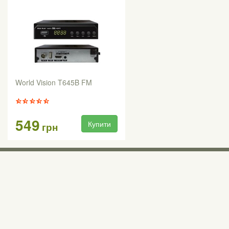
World Vision T645B FM
549
Купити
грн
Виставкові 
Київ, Правий бе
0 (800) 210 037
М «Почайна» (Пе