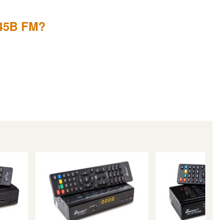
645B FM?