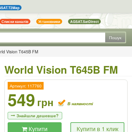
SAT.T2Map
Списки каналів
Установники
AGSAT.SatDirect
Пошук
rld Vision T645B FM
World Vision T645B FM
Артикул: 117760
549
грн
В наявності
Знайшли дешевше?
Купити
Купити в 1 клик