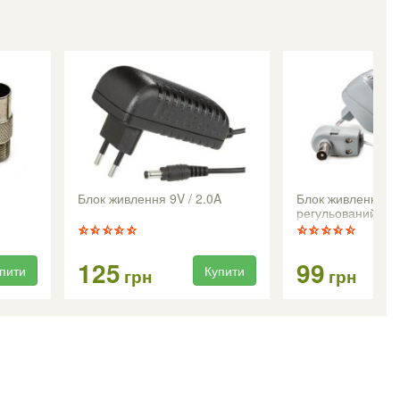
Блок живлення 9V / 2.0A
Блок живлення E
регульований 2-
125
99
пити
Купити
грн
грн