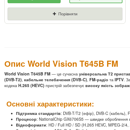
Якщо Ви знайдете товар дешевше - ми
знизимо ціну і подаруємо % від різниці
Порівняти
Ціна
Де знайшли (Url
посилання)
Ваш телефон
Опис World Vision T645B FM
World Vision T645B FM
— це сучасна
універсальна Т2 пристав
(DVB-T2)
,
кабельне телебачення (DVB-C)
,
FM-радіо
та
IPTV
. 
кодека
H.265 (HEVC)
пристрій забезпечує
високу якість зобра
Основні характеристики:
Підтримка стандартів
: DVB-T/T2 (ефір), DVB-C (кабель), 
Процесор
: NationalChip GX6706S5 — швидке оброблення в
Відеоформати
: HD / Full HD / SD (H.265 HEVC, MPEG-2/4,