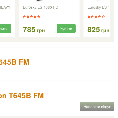
 HEAVY
Eurosky ES-4080 HD
Eurosky ES-19 C
785
825
пити
Купити
грн
грн
T645B FM
ion T645B FM
Написати відгук