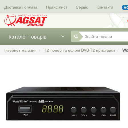
Доставка і оплата
Прайс лист
Сервіс
Контакти
AG
Каталог товарів
Інтернет магазин
Т2 тюнер та ефірні DVB-T2 приставки
Wo