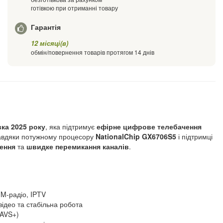
готівкою при отриманні товару
Гарантія
12 місяці(в)
обмін/повернення товарів протягом 14 днів
ка 2025 року
, яка підтримує
ефірне цифрове телебачення
Завдяки потужному процесору
NationalChip GX6706S5
і підтримці
ження
та
швидке перемикання каналів
.
FM-радіо, IPTV
ідео та стабільна робота
 AVS+)