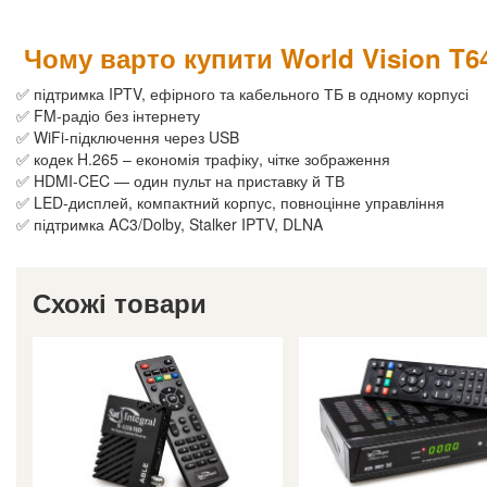
Чому варто купити World Vision T
✅ підтримка IPTV, ефірного та кабельного ТБ в одному корпусі
✅ FM-радіо без інтернету
✅ WiFi-підключення через USB
✅ кодек H.265 – економія трафіку, чітке зображення
✅ HDMI-CEC — один пульт на приставку й ТВ
✅ LED-дисплей, компактний корпус, повноцінне управління
✅ підтримка AC3/Dolby, Stalker IPTV, DLNA
Схожі товари