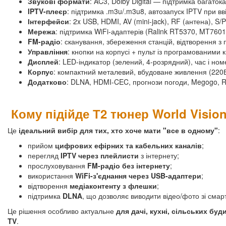
Звукові формати
: AC3, Dolby Digital — підтримка багаток
IPTV-плеєр
: підтримка .m3u/.m3u8, автозапуск IPTV при вв
Інтерфейси
: 2x USB, HDMI, AV (mini-jack), RF (антена), S/
Мережа
: підтримка WiFi-адаптерів (Ralink RT5370, MT760
FM-радіо
: сканування, збереження станцій, відтворення з 
Управління
: кнопки на корпусі + пульт із програмованими
Дисплей
: LED-індикатор (зелений, 4-розрядний), час і но
Корпус
: компактний металевий, вбудоване живлення (220
Додатково
: DLNA, HDMI-CEC, прогнози погоди, Megogo, 
Кому підійде Т2 тюнер World Visio
Це
ідеальний вибір для тих, хто хоче мати "все в одному"
:
прийом
цифрових ефірних та кабельних каналів
;
перегляд
IPTV через плейлисти
з інтернету;
прослуховування
FM-радіо без інтернету
;
використання
WiFi-з'єднання через USB-адаптери
;
відтворення
медіаконтенту з флешки
;
підтримка
DLNA
, що дозволяє виводити відео/фото зі сма
Це рішення особливо актуальне
для дачі, кухні, сільських буд
TV
.