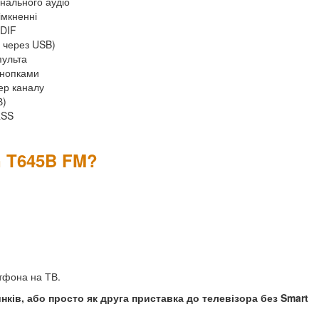
анального аудіо
імкненні
PDIF
1 через USB)
пульта
 кнопками
мер каналу
В)
RSS
n T645B FM?
ртфона на ТВ.
инків, або просто як друга приставка до телевізора без Smart