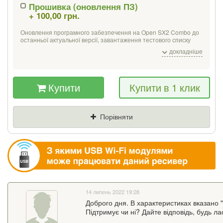
Прошивка (оновлення ПЗ)
+ 100,00 грн.
Якщо Ви знайдете товар дешевше - ми
знизимо ціну і подаруємо % від різниці
Оновлення програмного забезпечення на Open SX2 Combo до
останньої актуальної версії, завантаження тестового списку
українських каналів на 3 популярні супутники:
Ціна
Де знайшли (Url
докладніше
Eutelsat Hot Bird 13 B / C / E (13 ° E);
посилання)
SES 5 / Astra 4A (4.9 ° E);
Amos 2/3/7;
Ваш телефон
Купити
Купити в 1 клик
Порівняти
14 липень 2022 19:28
Доброго дня. В характеристиках вказано "
Підтримує чи ні? Дайте відповідь, будь ла