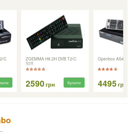
2/C
ZGEMMA H8.2H DVB T2/C
Openbox AS4K CI
S2X
2590
4495
пити
Купити
грн
грн
mbo
x