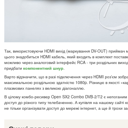
Так, використовуючи HDMI вихід (маркування DV-OUT) приймач мо
цього знадобиться HDMI кабель, який входить в комплект поставк
можливо через аналоговий інтерфейс RCA - три роздільних виход
придбати
компонентний шнур
.
Варто відзначити, що в разі підключення через HDMI роз'єм зобр
максимальною роздільною здатністю 1080p. Різницю в якості «кар
плазмових панелях з великою діагоналлю.
В цілому комбо-ресивер Open SX2 Combo DVB-2/Т2 є непоганим в
доступ до різного типу телебаченню. А купівля на нашому сайті
не тільки організувати доступ до мережі інтернет, а ще й трохи 