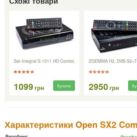
Схожі товари
Sat-Integral S-1311 HD Combo
ZGEMMA H2, DVB-S2+T
1099
2950
Купити
Ку
грн
грн
Характеристики Open SX2 Co
Виробник:
Openbo