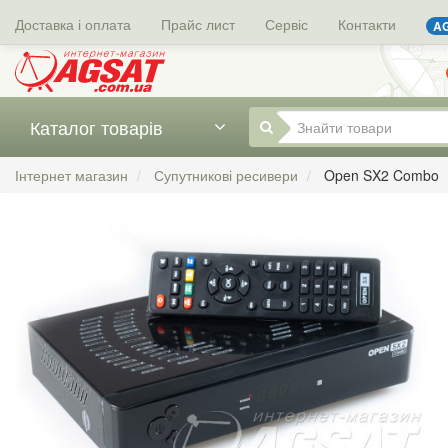
Доставка і оплата
Прайс лист
Сервіс
Контакти
AG
Каталог товарів
Інтернет магазин
Супутникові ресивери
Open SX2 Combo