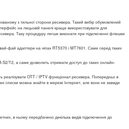
ованому з тильної сторони ресивера. Такий вибір обумовлений
нтерфейс на лицьовій панелі краще використовувати для
ресивера. Таку процедуру легше виконати при підключенні флешки
 вай-фай адаптери на чіпах RT5370 і MT7601. Саме серед таких
S2/Т2, а саме дозволить отримати доступ до таких онлайн-
ь реалізувати OTT / IPTV функціонал ресивера. Попередньо в
ні списки можна знайти в мережі Інтернет, але вони не завжди
тних, в ньому передбачено декілька видів підключення до