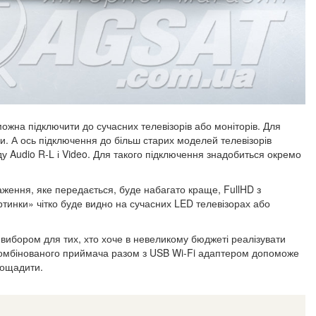
жна підключити до сучасних телевізорів або моніторів. Для
и. А ось підключення до більш старих моделей телевізорів
у Audio R-L і Video. Для такого підключення знадобиться окремо
аження, яке передається, буде набагато краще, FullHD з
тинки» чітко буде видно на сучасних LED телевізорах або
ибором для тих, хто хоче в невеликому бюджеті реалізувати
 комбінованого приймача разом з USB Wi-Fi адаптером допоможе
заощадити.