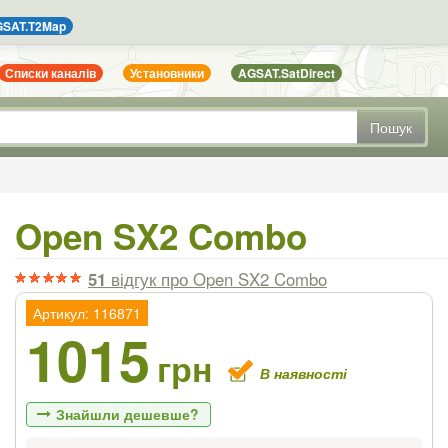
SAT.T2Map
Списки каналів
Установники
AGSAT.SatDirect
Пошук
Open SX2 Combo
51
відгук
про Open SX2 Combo
Артикул: 116871
1015
грн
В наявності
Знайшли дешевше?