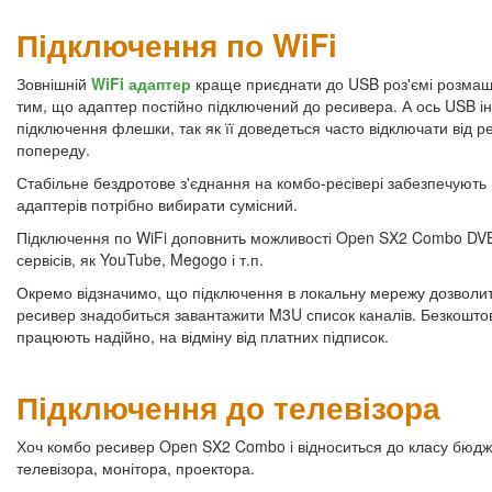
Підключення по WiFi
Зовнішній
WiFi адаптер
краще приєднати до USB роз'ємі розмаш
тим, що адаптер постійно підключений до ресивера. А ось USB і
підключення флешки, так як її доведеться часто відключати від 
попереду.
Стабільне бездротове з'єднання на комбо-ресівері забезпечують
адаптерів потрібно вибирати сумісний.
Підключення по WiFi доповнить можливості Open SX2 Combo DVB-
сервісів, як YouTube, Megogo і т.п.
Окремо відзначимо, що підключення в локальну мережу дозволит
ресивер знадобиться завантажити M3U список каналів. Безкоштов
працюють надійно, на відміну від платних підписок.
Підключення до телевізора
Хоч комбо ресивер Open SX2 Combo і відноситься до класу бюдже
телевізора, монітора, проектора.