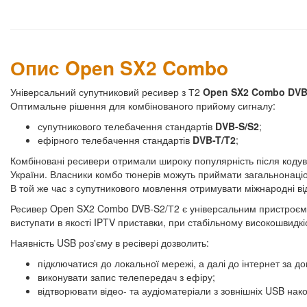
Опис Open SX2 Combo
Універсальний супутниковий ресивер з Т2
Open SX2 Combo DVB
Оптимальне рішення для комбінованого прийому сигналу:
супутникового телебачення стандартів
DVB-S/S2
;
ефірного телебачення стандартів
DVB-T/T2
;
Комбіновані ресивери отримали широку популярність після кодув
України. Власники комбо тюнерів можуть приймати загальнонаціо
В той же час з супутникового мовлення отримувати міжнародні ві
Ресивер Open SX2 Combo DVB-S2/Т2 є універсальним пристроєм. К
виступати в якості IPTV приставки, при стабільному високошвидк
Наявність USB роз'єму в ресівері дозволить:
підключатися до локальної мережі, а далі до інтернет за 
виконувати запис телепередач з ефіру;
відтворювати відео- та аудіоматеріали з зовнішніх USB нако