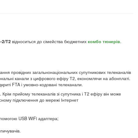
-2/Т2
відноситься до сімейства бюджетних
комбо тюнерів
.
ання провідних загальнонаціональних супутникових телеканалів
нальні канали з цифрового ефіру Т2, економлячи на абонплаті.
дкриті FTA і умовно-кодовані телеканали.
рім прийому телеканалів зі супутника і Т2 ефіру він може
існому підключення до мережі Інтернет
допомогою USB WiFi адаптера;
пичувачів.