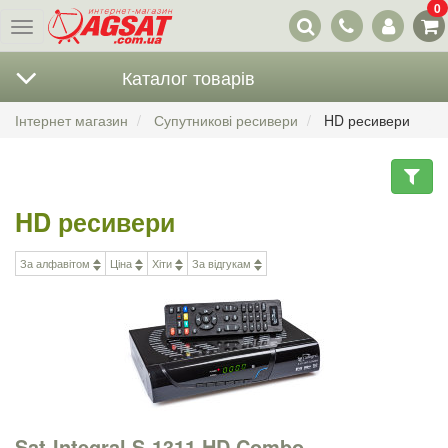
0
Наші
Меню
контакти
Каталог товарів
Інтернет магазин
Супутникові ресивери
HD ресивери
HD ресивери
За алфавітом
Ціна
Хіти
За відгукам
Sat-Integral S-1311 HD Combo