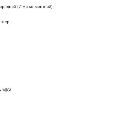
озрядний (7-ми сегментний)
аптер
 + MKV