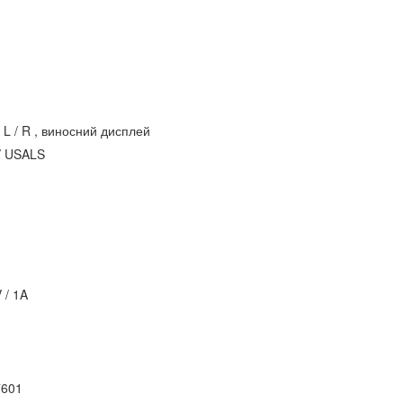
o L / R , виносний дисплей
2 / USALS
 / 1A
7601