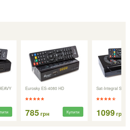
 HEAVY
Eurosky ES-4080 HD
Sat-Integral S-1
785
1099
пити
Купити
грн
грн