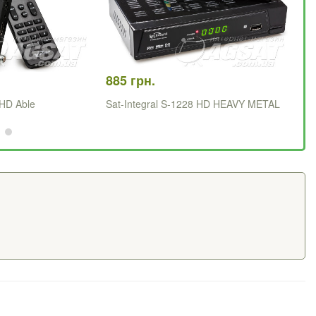
885 грн.
1 
 HD Able
Sat-Integral S-1228 HD HEAVY METAL
Sa