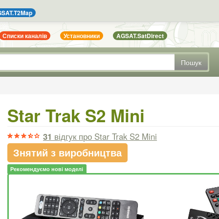
SAT.T2Map
Списки каналів
Установники
AGSAT.SatDirect
Пошук
Star Trak S2 Mini
31
відгук
про Star Trak S2 Mini
Знятий з виробництва
Рекомендуємо нові моделі