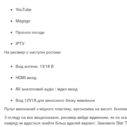
YouTube
Megogo
Прогноз погоди
IPTV
На ресівері є наступні роз'єми:
Вхід антени, 13/18 В
HDMI вихід
AV аналоговий аудіо / відео вихід
Вхід 12V1A для виносного блоку живлення
Пульт виконаний з міцного пластику, ергономіка на висоті. Кнопки
З огляду на все вищесказане, ресивер вийде відмінним, як по юзаб
навряд чи вдасться знайти більш вдалий варіант. Замовити Star T