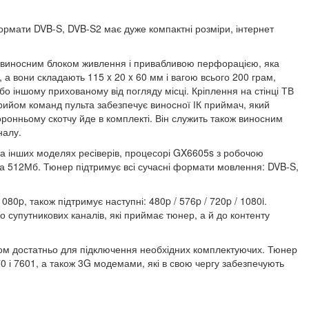
ормати DVB-S, DVB-S2 має дуже компактні розміри, інтернет
 з виносним блоком живлення і привабливою перфорацією, яка
, а вони складають 115 x 20 x 60 мм і вагою всього 200 грам,
бо іншому прихованому від погляду місці. Кріплення на стінці ТВ
рийом команд пульта забезпечує виносної ІК приймач, який
оронньому скотчу йде в комплекті. Він служить також виносним
налу.
на інших моделях ресіверів, процесорі GX6605s з робочою
а 512Мб. Тюнер підтримує всі сучасні формати мовлення: DVB-S,
080p, також підтримує наступні: 480p / 576p / 720p / 1080i.
до супутникових каналів, які приймає тюнер, а й до контенту
ком достатньо для підключення необхідних комплектуючих. Тюнер
0 і 7601, а також 3G модемами, які в свою чергу забезпечують