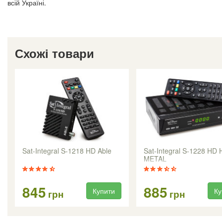
всій Україні.
Схожі товари
Sat-Integral S-1218 HD Able
Sat-Integral S-1228 HD
METAL
845
885
Купити
Ку
грн
грн