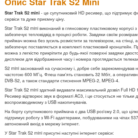
Опис Star Trak S2 Mini
Star Trak S2 mini
- це супутниковий HD ресивер, що підтримує ф
сервіси та дуже приємну ціну.
Star Trak S2 mini виконаний в глянсовому пластиковому корпусі
забезпечує тепловідвід в процесі роботи. Завдяки своїм розмірам
приймач можна без зусиль розмістити за телевізором, на стінці, а
забезпечує поставляється в комплекті пластиковий кронштейн. П
можна з легкістю прикріпити до будь-якої поверхні завдяки двост
дисплеєм для відображення часу і номера проглядається телека
S2 mini заснований на сучасному і, добре себе зарекомендував 
частотою 600 МГц. Флеш пам'ять становить 32 Мбіт, а оперативн
DVB-S2, а також стандарти стиснення MPEG-2, MPEG-4.
Star Trak S2 mini здатний видавати максимальний дозвіл Full HD 1
Ресивер відтворює звук в форматі AC3, і це стосується не тільки 
воспроизводимому з USB накопичувачів.
На борту супутникового приймача є два USB роз'єму 2.0, що ціл
підтримує роботу з Wi-Fi адаптерами, побудованими на чіпах 537
автономний вихід в мережу інтернет.
У Star Trak S2 mini присутні наступні інтернет сервіси: