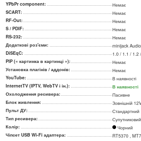
YPbPr component:
Немає
SCART:
Немає
RF-Out:
Немає
S / PDIF:
Немає
RS-232:
Немає
Додаткові роз'єми:
minijack Audi
DiSEqC:
1.0 / 1.1 / 1.
PIP (« картинка в картинці »):
Немає
Установка плагінів / аддонів:
Немає
YouTube:
В наявності
InternetTV (IPTV, WebTV і ін.):
В наявності
Охолодження ресивера:
Пасивне
Блок живлення:
Зовнішній 12V
Пульт ДУ:
Стандартний
Тип ресивера:
Супутниковий
Колір:
Чорний
Чіпсет USB Wi-Fi адаптера:
RT5370 , MT