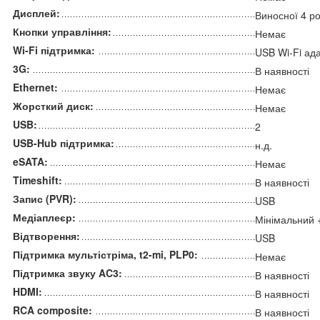
Дисплей:
Виносної 4 р
Кнопки управління:
Немає
Wi-Fi підтримка:
USB Wi-Fi ад
3G:
В наявності
Ethernet:
Немає
Жорсткий диск:
Немає
USB:
2
USB-Hub підтримка:
н.д.
eSATA:
Немає
Timeshift:
В наявності
Запис (PVR):
USB
Медіаплеєр:
Мінімальний
Відтворення:
USB
Підтримка мультістріма, t2-mi, PLP0:
Немає
Підтримка звуку AC3:
В наявності
HDMI:
В наявності
RCA composite:
В наявності