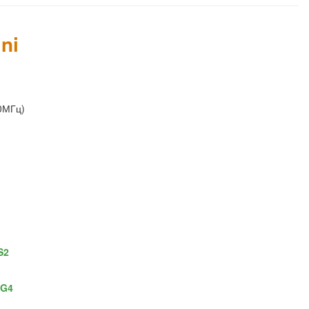
ni
0МГц)
S2
G4