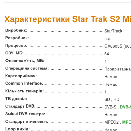
Характеристики Star Trak S2 Mi
Виробник:
StarTrack
Розробник:
н.д.
Процесор:
GX6605S (60
ОЗУ, МБ:
64
Флеш-пам'ять, МБ:
4
Операційна система:
Пропрієтарна
Картоприймач:
Немає
Common Interface:
Немає
Кількість тюнерів:
1
ТВ дозвіл:
SD , HD
Стандарт DVB:
DVB-S ,
DVB-
Змінні DVB тюнера:
Немає
Стандарт стиснення:
MPEG2 ,
MPE
Loop вихід:
Немає