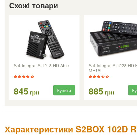
Схожі товари
Sat-Integral S-1218 HD Able
Sat-Integral S-1228 HD
METAL
845
885
Купити
Ку
грн
грн
Характеристики S2BOX 102D R