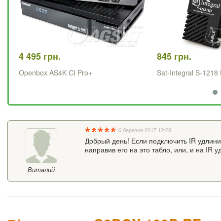
4 495 грн.
845 грн.
Openbox AS4K CI Pro+
Sat-Integral S-1218
6 березня 2017 12:28
Добрый день! Если подключить IR удлинит
направив его на это табло, или, и на IR 
Виталий