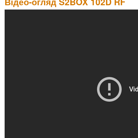
Відео-огляд S2BOX 102D RF