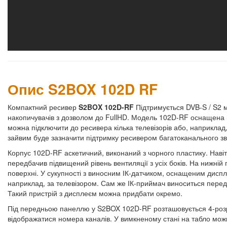
Опис S2BOX 102D RF
Компактний ресивер
S2BOX 102D-RF
Підтримується DVB-S / S2 м
накопичувачів з дозволом до FullHD. Модель 102D-RF оснащена 
можна підключити до ресивера кілька телевізорів або, наприклад, 
зайвим буде зазначити підтримку ресивером багатоканального зв
Корпус 102D-RF аскетичний, виконаний з чорного пластику. Наві
передбачив підвищений рівень вентиляції з усіх боків. На нижній 
поверхні. У сукупності з виносним ІК-датчиком, оснащеним дис
наприклад, за телевізором. Сам же ІК-приймач виноситься перед т
Такий пристрій з дисплеєм можна придбати окремо.
Під передньою панеллю у S2BOX 102D-RF розташовується 4-розр
відображатися номера каналів. У вимкненому стані на табло мож