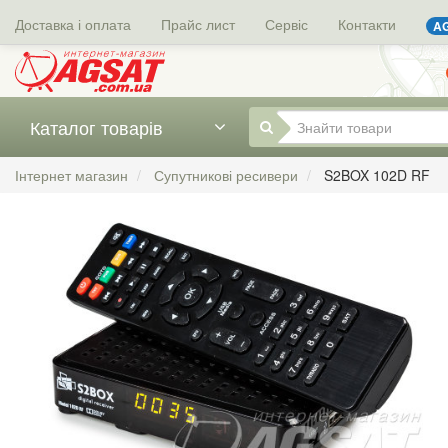
Доставка і оплата
Прайс лист
Сервіс
Контакти
AG
Каталог товарів
Інтернет магазин
Супутникові ресивери
S2BOX 102D RF