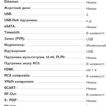
Ethernet:
Немає
Жорсткий диск:
Немає
USB:
2
USB-Hub підтримка:
н.д.
eSATA:
Немає
Timeshift:
В наявності
Запис (PVR):
USB
Медіаплеєр:
Мінімальни
Відтворення:
USB
Підтримка мультістріма, t2-mi, PLP0:
Немає
Підтримка звуку AC3:
В наявності
HDMI:
ver.1.4
RCA composite:
В наявності
YPbPr component:
Немає
SCART:
Немає
RF-Out:
В наявності
S / PDIF:
Немає