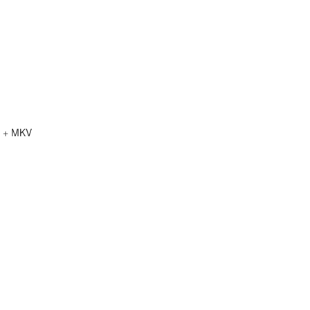
й + MKV