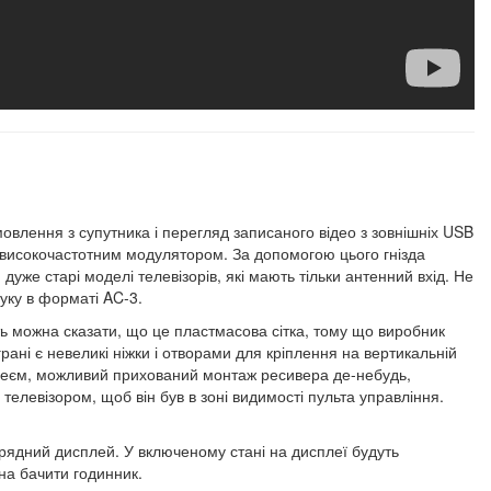
овлення з супутника і перегляд записаного відео з зовнішніх USB
високочастотним модулятором. За допомогою цього гнізда
дуже старі моделі телевізорів, які мають тільки антенний вхід. Не
уку в форматі AC-3.
ть можна сказати, що це пластмасова сітка, тому що виробник
грані є невеликі ніжки і отворами для кріплення на вертикальній
плеєм, можливий прихований монтаж ресивера де-небудь,
елевізором, щоб він був в зоні видимості пульта управління.
ядний дисплей. У включеному стані на дисплеї будуть
на бачити годинник.