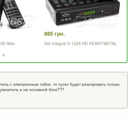
885 грн.
1 
 HD Able
Sat-Integral S-1228 HD HEAVY METAL
Sa
ель с электронным табло, то пульт будет реагировать только
удлинитель и на основной блок???