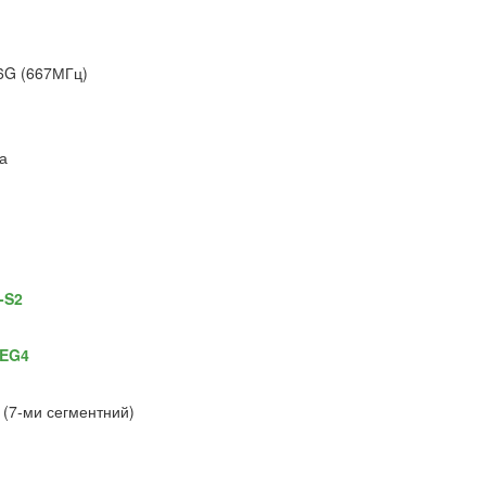
6G (667МГц)
а
-S2
EG4
 (7-ми сегментний)