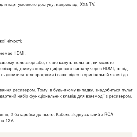
ля карт умовного доступу, наприклад, Xtra TV.
ї чіткості;
у немає HDMI.
вашому телевізорі або, як ще кажуть тюльпан, ви можете
евізор підтримує подачу цифрового сигналу через HDMI, то під
ть дивитися телепрограми і ваше відео в оригінальній якості до
ування ресивером. Тому, в будь-якому випадку, знадобиться пульт
ндартний набір функціональних клавіш для взаємодії з ресивером.
ання, 2 батарейки до нього. Кабель з'єднувальний з RCA-
на 12V.