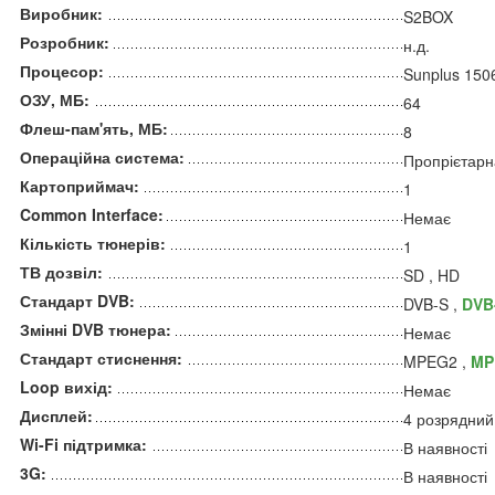
Виробник:
S2BOX
Розробник:
н.д.
Процесор:
Sunplus 150
ОЗУ, МБ:
64
Флеш-пам'ять, МБ:
8
Операційна система:
Пропрієтарн
Картоприймач:
1
Common Interface:
Немає
Кількість тюнерів:
1
ТВ дозвіл:
SD , HD
Стандарт DVB:
DVB-S ,
DVB
Змінні DVB тюнера:
Немає
Стандарт стиснення:
MPEG2 ,
MP
Loop вихід:
Немає
Дисплей:
4 розрядний
Wi-Fi підтримка:
В наявності
3G:
В наявності