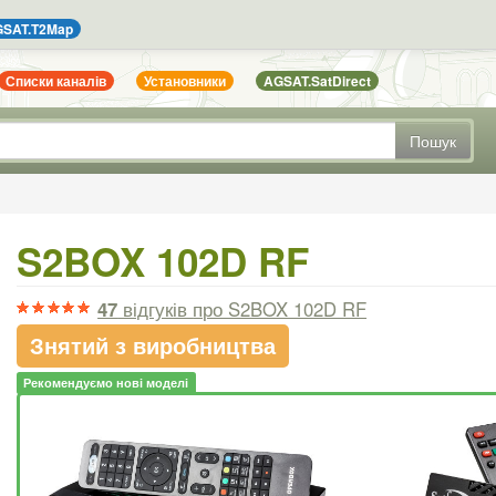
SAT.T2Map
Списки каналів
Установники
AGSAT.SatDirect
Пошук
S2BOX 102D RF
47
відгуків
про S2BOX 102D RF
Знятий з виробництва
Рекомендуємо нові моделі