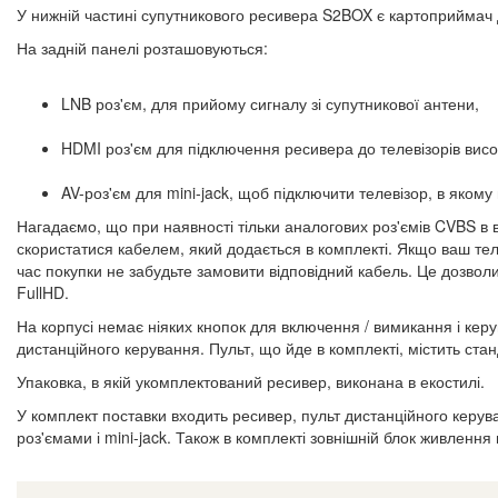
У нижній частині супутникового ресивера S2BOX є картоприймач д
На задній панелі розташовуються:
LNB роз'єм, для прийому сигналу зі супутникової антени,
HDMI роз'єм для підключення ресивера до телевізорів високо
AV-роз'єм для mini-jack, щоб підключити телевізор, в яком
Нагадаємо, що при наявності тільки аналогових роз'ємів CVBS в 
скористатися кабелем, який додається в комплекті. Якщо ваш тел
час покупки не забудьте замовити відповідний кабель. Це дозволи
FullHD.
На корпусі немає ніяких кнопок для включення / вимикання і кер
дистанційного керування. Пульт, що йде в комплекті, містить ста
Упаковка, в якій укомплектований ресивер, виконана в екостилі.
У комплект поставки входить ресивер, пульт дистанційного керув
роз'ємами і mini-jack. Також в комплекті зовнішній блок живлення 