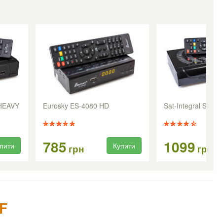
 HEAVY
Eurosky ES-4080 HD
Sat-Integral S-1
785
1099
пити
Купити
грн
грн
F