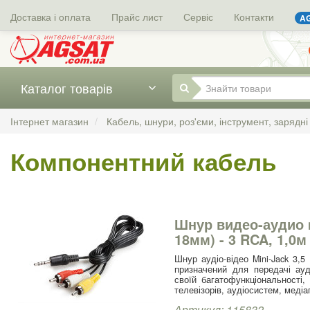
Доставка і оплата
Прайс лист
Сервіс
Контакти
AG
Каталог товарів
Інтернет магазин
Кабель, шнури, роз'єми, інструмент, зарядні
Компонентний кабель
Шнур видео-аудио m
18мм) - 3 RCA, 1,0м
Шнур аудіо-відео Mini-Jack 3,5
призначений для передачі ауд
своїй багатофункціональності,
телевізорів, аудіосистем, медіа
Артикул: 115832