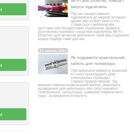
Wi-Fi або Ethernet: плюси і
мінуси підключень
и
Під час налаштування
підключення до мережі Інтернет
вдома або в офісі багато хто
стикається з вибором між
дротових або бездротових з'єднанням. Давайте
розглянемо переваги і недоліки підключень Wi-Fi і
Ethernet, щоб ви могли визначити, який вид з'єднання
краще підійде саме для вас.
23 липень 2021
Як подовжити коаксіальний
кабель для телевізора
и
При виконанні ремонту зазвичай
в стінах прокладають крім
електричних проводів і
слабкострумові мережі. Так,
використовуючи коаксіальний кабель, виконують
розведення для кабельного або супутникового
телебачення, сигналізації, а використовуючи виту
пару - розведення інтернету.
и