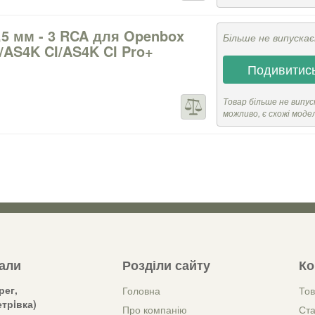
,5 мм - 3 RCA для Openbox
Більше не випуска
/AS4K CI/AS4K CI Pro+
Подивитись
Товар більше не випус
можливо, є схожі моде
зали
Розділи сайту
Ко
рег,
Головна
Тов
трiвка)
Про компанію
Ста