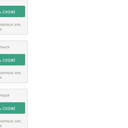
 схожі
кається, але,
лі
ється
 схожі
кається, але,
лі
ється
 схожі
кається, але,
лі