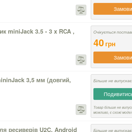
Замови
к miniJack 3.5 - 3 x RCA ,
Очікується постав
40
грн
Замови
ininJack 3,5 мм (довгий,
Більше не випуска
Подивитись
Товар більше не випус
можливо, є схожі моде
ля ресиверів U2C, Android
Більше не випуска