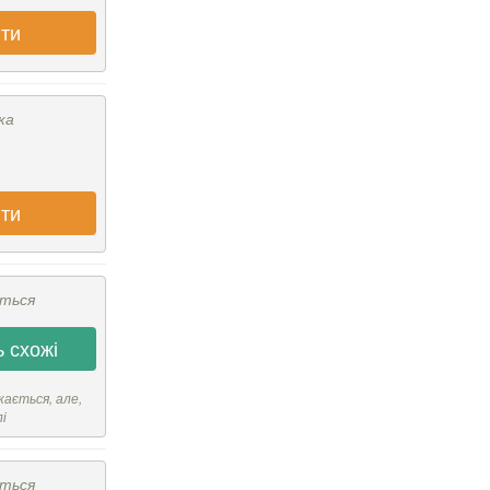
ти
ка
ти
ється
 схожі
кається, але,
лі
ється