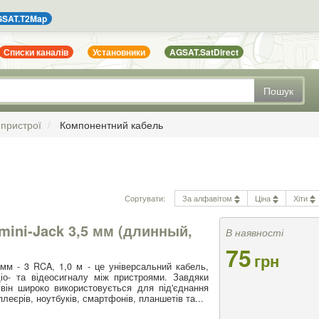
SAT.T2Map
Списки каналів
Установники
AGSAT.SatDirect
Пошук
 пристрої
Компонентний кабель
Сортувати:
За алфавітом
Ціна
Хіти
ini-Jack 3,5 мм (длинный,
В наявності
75
грн
 мм - 3 RCA, 1,0 м - це універсальний кабель,
іо- та відеосигналу між пристроями. Завдяки
 він широко використовується для під'єднання
плеєрів, ноутбуків, смартфонів, планшетів та...