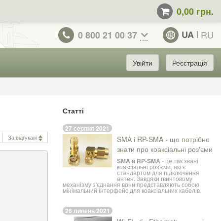
0,00 грн.
UA
RU
0 800 21 00 37
Увійти
Реєстрація
Статті
27 серпня 2021
За відгукам
SMA і RP-SMA - що потрібно
знати про коаксіальні роз'єми
SMA и RP-SMA
- це так звані
коаксіальні роз'єми, які є
стандартом для підключення
антен. Завдяки гвинтовому
механізму з'єднання вони представляють собою
мінімальний інтерфейс для коаксіальних кабелів.
26 липень 2021