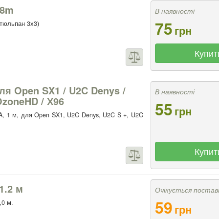
.8m
В наявності
75
тюльпан 3х3)
грн
Купит
ля Open SX1 / U2C Denys /
В наявності
OzoneHD / Х96
55
грн
A, 1 м, для Open SX1, U2C Denys, U2C S +, U2C
Купит
1.2 м
Очікується постав
59
0 м.
грн