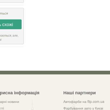
ється
 схожі
кається, але,
лі
рисна інформація
Наші партнери
арні новини
Автофарби на flip.com.ua
тті
Фарбування авто у Києві