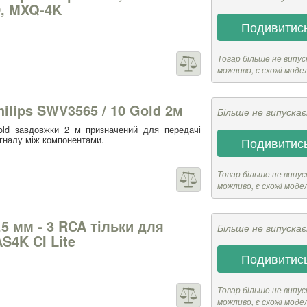
, MXQ-4K
Подивитись
Товар більше не випус
можливо, є схожі моде
lips SWV3565 / 10 Gold 2м
Більше не випуска
old завдовжки 2 м призначений для передачі
гналу між компонентами.
Подивитись
Товар більше не випус
можливо, є схожі моде
,5 мм - 3 RCA тільки для
Більше не випуска
S4K CI Lite
Подивитись
Товар більше не випус
можливо, є схожі моде