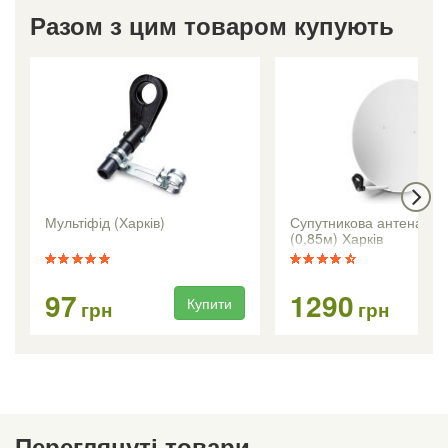
Разом з цим товаром купують
Мультіфід (Харків)
Супутникова антена CA
(0,85м) Харків
97
1290
Купити
Ку
грн
грн
Переглянуті товари