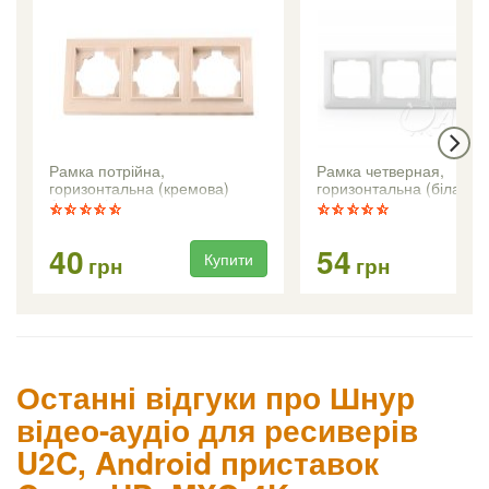
Рамка потрійна,
Рамка четверная,
горизонтальна (кремова)
горизонтальна (біла) A
Anestech
40
54
Купити
Ку
грн
грн
Останні відгуки про Шнур
відео-аудіо для ресиверів
U2C, Android приставок