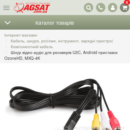
0
Наші
Меню
контакти
Каталог товарів
Інтернет магазин
Кабель, шнури, роз'єми, інструмент, зарядні пристрої
Компонентний кабель
Шнур відео-аудіо для ресиверів U2C, Android приставок
OzoneHD, MXQ-4K