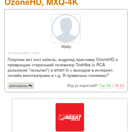
OzoneHD, MXQ-4K
Vitaliy
10 лютого 2017 14:04
Покупаю вот этот кабель, андроид приставку OzoneHD и
превращаю старенький телевизор Toshiba (с RCA
разъемом "тюльпан") в smart tv с выходом в интернет,
онлайн кинотеатрами и т.д. Я правильно понимаю?
Відгук корисний?
Так (0)
|
Ні (0)
відповісти