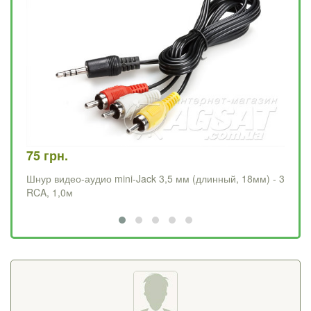
75 грн.
75
Шнур видео-аудио mini-Jack 3,5 мм (длинный, 18мм) - 3
Шн
RCA, 1,0м
RC