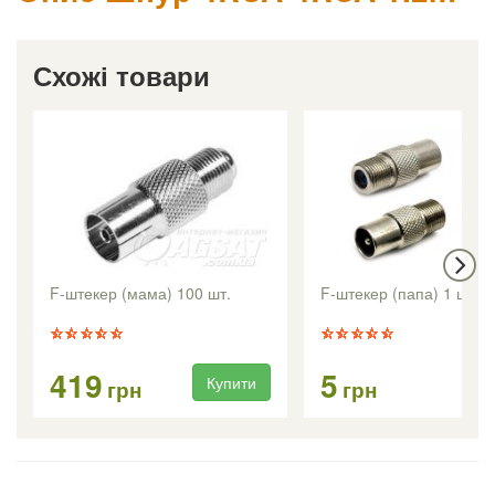
Схожі товари
F-штекер (мама) 100 шт.
F-штекер (папа) 1 шт.
419
5
Купити
Ку
грн
грн