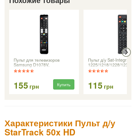
Похожие товары
Пульт для телевизоров
Пульт д/у Sat-Integral
Samsung D1078V,
1225/1218/1228/1237/1
универсальный
SX1/SX2 Combo
155
115
Купить
грн
грн
Характеристики Пульт д/у
StarTrack 50x HD