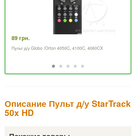
89 грн.
78
Пульт д/у Globo /Orton 4050C, 4100C, 4060CX
Пу
Описание Пульт д/у StarTrack
50x HD