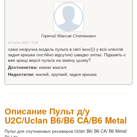
Горячий Максим Степанович
22 июля 2023 14:24
сама незручна модель пульта в світі імхо))) у всіх клієнтів
задня кришка постійно відсутня) швидко злітає. Підкажіть є
вже кращі версії пульта на заміну цьому?
Достоинства:
немає взагалі
Недостатки:
малий, хрупкий, задня кришка
Описание Пульт д/у
U2C/Uclan B6/B6 CA/B6 Metal
Пульт для спутниковых ресиверов Uclan B6/ B6 CA/ B6 Metal/
B6 Lite