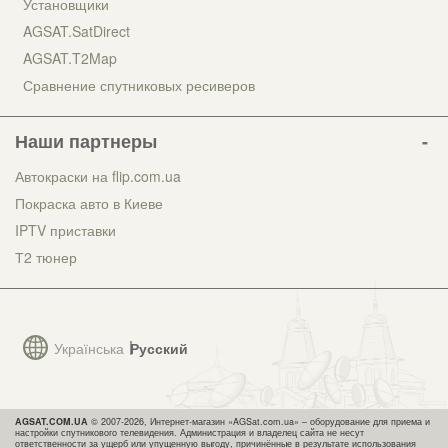
Установщики
AGSAT.SatDirect
AGSAT.T2Map
Сравнение спутниковых ресиверов
Наши партнеры
Автокраски на flip.com.ua
Покраска авто в Киеве
IPTV приставки
Т2 тюнер
Українська
Русский
AGSAT.COM.UA
© 2007-2026, Интернет-магазин «AGSat.com.ua» – оборудование для приема и
настройки спутникового телевидения. Администрация и владелец сайта не несут
ответственности за ущерб или упущенную выгоду, причинённые в результате использования