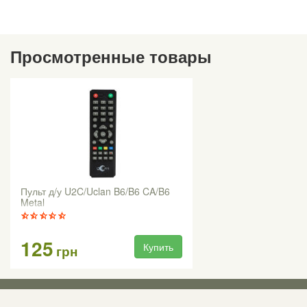
Просмотренные товары
Пульт д/у U2C/Uclan B6/B6 CA/B6
Metal
125
Купить
грн