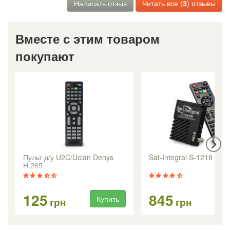
Написать отзыв
Читать все (
3
) отзывы
Вместе с этим товаром
покупают
Пульт д/у U2C/Uclan Denys
Sat-Integral S-1218 HD 
H.265
125
845
Купить
Ку
грн
грн