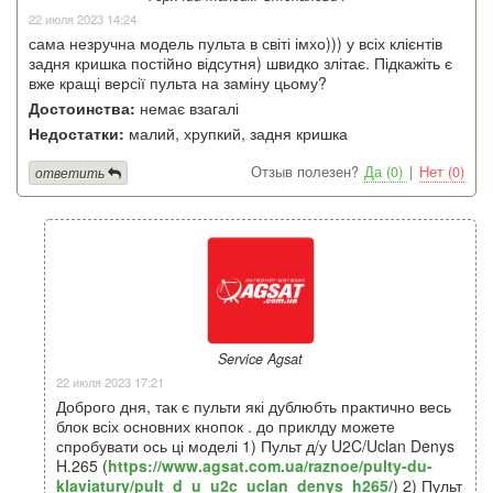
22 июля 2023 14:24
сама незручна модель пульта в світі імхо))) у всіх клієнтів
задня кришка постійно відсутня) швидко злітає. Підкажіть є
вже кращі версії пульта на заміну цьому?
Достоинства:
немає взагалі
Недостатки:
малий, хрупкий, задня кришка
Отзыв полезен?
Да (0)
|
Нет (0)
ответить
Service Agsat
22 июля 2023 17:21
Доброго дня, так є пульти які дублюбть практично весь
блок всіх основних кнопок . до приклду можете
спробувати ось ці моделі 1) Пульт д/у U2C/Uclan Denys
H.265 (
https://www.agsat.com.ua/raznoe/pulty-du-
klaviatury/pult_d_u_u2c_uclan_denys_h265/
) 2) Пульт