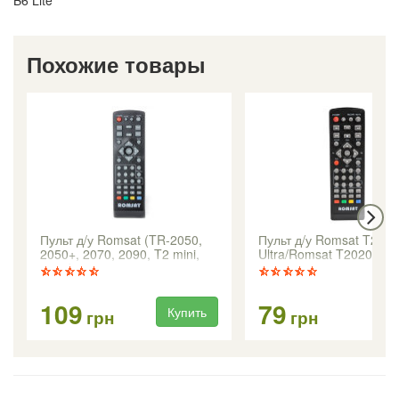
Похожие товары
Пульт д/у Romsat (TR-2050,
Пульт д/у Romsat T2
2050+, 2070, 2090, T2 mini,
Ultra/Romsat T2020
2018)
109
79
Купить
Ку
грн
грн