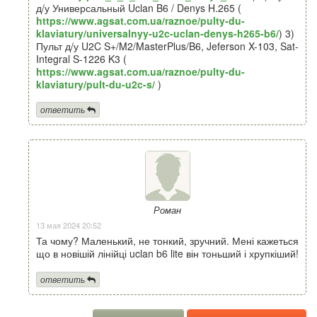
д/у Универсальный Uclan B6 / Denys H.265 (
https://www.agsat.com.ua/raznoe/pulty-du-
klaviatury/universalnyy-u2c-uclan-denys-h265-b6/
) 3)
Пульт д/у U2C S+/M2/MasterPlus/B6, Jeferson X-103, Sat-
Integral S-1226 K3 (
https://www.agsat.com.ua/raznoe/pulty-du-
klaviatury/pult-du-u2c-s/
)
ответить
Роман
13 мая 2024 20:52
Та чому? Маленький, не тонкий, зручний. Мені кажеться
що в новішій лінійці uclan b6 lite він тоньший і хрупкіший!
ответить