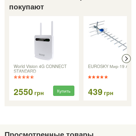
покупают
World Vision 4G CONNECT
EUROSKY Мир-19 Анте
STANDARD
2550
439
Купить
Ку
грн
грн
Просмотренные товары