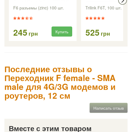
F6 разъемы (zinc) 100 шт.
Trilink F6T, 100 шт.
245
525
Купить
Ку
грн
грн
Последние отзывы о
Переходник F female - SMA
male для 4G/3G модемов и
роутеров, 12 см
Написать отзыв
Вместе с этим товаром