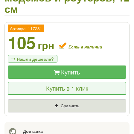
см
Артикул: 117231
105
грн
Есть в наличии
Нашли дешевле?
Купить
Если Вы найдете товар дешевле - мы
Купить в 1 клик
снизим цену и подарим % от разницы
Цена
Где нашли (Url ссылка)
Сравнить
Ваш телефон
Доставка