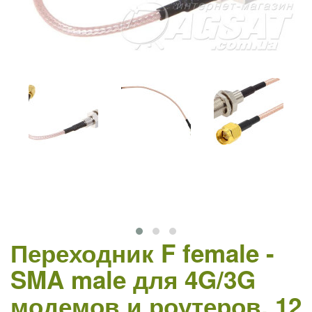
Переходник F female -
SMA male для 4G/3G
модемов и роутеров, 12