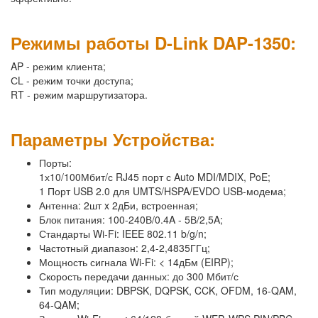
Режимы работы D-Link DAP-1350:
AP - режим клиента;
СL - режим точки доступа;
RT - режим маршрутизатора.
Параметры Устройства:
Порты:
1х10/100Мбит/с RJ45 порт с Auto MDI/MDIX, PoE;
1 Порт USB 2.0 для UMTS/HSPA/EVDO USB-модема;
Антенна: 2шт x 2дБи, встроенная;
Блок питания: 100-240В/0.4A - 5В/2,5A;
Стандарты Wi-Fi: IEEE 802.11 b/g/n;
Частотный диапазон: 2,4-2,4835ГГц;
Мощность сигнала Wi-Fi: < 14дБм (EIRP);
Скорость передачи данных: до 300 Мбит/с
Тип модуляции: DBPSK, DQPSK, CCK, OFDM, 16-QAM,
64-QAM;