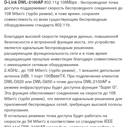
D-Link DWL-2100AP
802.11g 108Mbps - беспроводная точка
доступа поддерживает скорость беспроводного соединения до
108 Мбит/с (турбо режим), в тоже время, сохраняя
совместимость со всем существующим беспроводным
оборудованием стандарта 802.11b.
Благодаря высокой скорости передачи данных, повышенной
безопасности и встроенной функции моста, это устройство
является идеальным беспроводным решением,
расширяющим функциональность сети и в тоже время
защищающим прошлые инвестиции благодаря совместимости
с имеющимся сетевым оборудованием.
2.4GHz., до 108 Мбит/с (турбо режим) , 1 внешняя дипольная
антенна 2dBi, 1 порт 100BaseTX. При подключении клиентов
DWL-G520 или DWL-G650 к точке доступа DWL-2100AP в
режиме инфраструктуры будет доступна функция "Super G".
Эта функция обеспечивает соединение на скорости до 108
Мбит/с (турбо режим), что является идеальным решением для
приложений беспроводных сетей, требующих высокой полосы
пропускания.
В остальных режимах точка доступа будет работать на
скорости до 54 Мбит/с в соответствии со стандартом IEEE
802.11g! DWL-2100AP может быть настроена для работы в