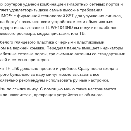
х роутеров удачной комбинацией гигабитных сетевых портов и
оляет удовлетворить даже самые высокие требования
 MIMO™ с фирменной технологией SST для улучшения сигнала,
"на борту" позволяют всем устройствам сети обмениваться
агодаря использованию TL-WR1043ND вы получите наиболее
никового ресивера, медиаприставки, или ТВ.
-белого глянцевого пластика с черными пластиковыми
пом на верхней крышке. Передняя панель вмещает индикаторы
игабитные сетевые порты, три сьемные антенны со стандартными
ей и сетевых принтеров.
и TP-Link довольно простое и удобное. Сразу после входа в
рого буквально за пару минут можно выставить все
ятельно рекомендуем использовать ручные настройки.
йти по ссылке внизу. С помощью меню также настраивается
или накопителю, превращая устройство из обычного