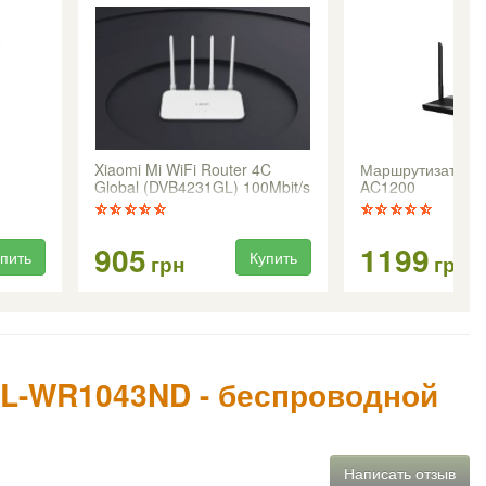
Xiaomi Mi WiFi Router 4C
Маршрутизатор N
Global (DVB4231GL) 100Mbit/s
AC1200
905
1199
пить
Купить
грн
грн
TL-WR1043ND - беспроводной
Написать отзыв