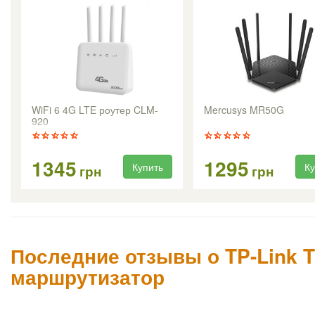
WiFi 6 4G LTE роутер CLM-
Mercusys MR50G
920
1345
1295
Купить
Ку
грн
грн
Последние отзывы о TP-Link 
маршрутизатор