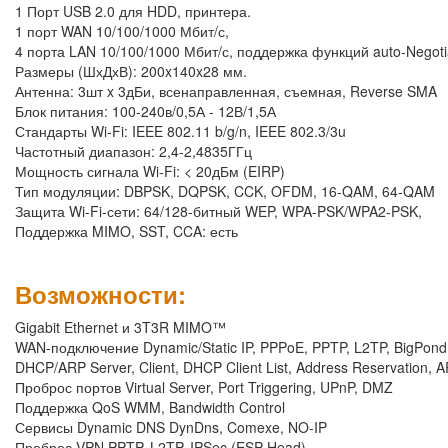
1 Порт USB 2.0 для HDD, принтера.
1 порт WAN 10/100/1000 Мбит/с,
4 порта LAN 10/100/1000 Мбит/с, поддержка функций auto-Negoti
Размеры (ШхДхВ): 200x140x28 мм.
Антенна: 3шт x 3дБи, всенаправленная, съемная, Reverse SMA
Блок питания: 100-240в/0,5А - 12В/1,5А
Стандарты Wi-Fi: IEEE 802.11 b/g/n, IEEE 802.3/3u
Частотный диапазон: 2,4-2,4835ГГц
Мощность сигнала Wi-Fi: < 20дБм (EIRP)
Тип модуляции: DBPSK, DQPSK, CCK, OFDM, 16-QAM, 64-QAM
Защита Wi-Fi-сети: 64/128-битный WEP, WPA-PSK/WPA2-PSK,
Поддержка MIMO, SST, CCA: есть
Возможности:
Gigabit Ethernet и 3T3R MIMO™
WAN-подключение Dynamic/Static IP, PPPoE, PPTP, L2TP, BigPond
DHCP/ARP Server, Client, DHCP Client List, Address Reservation, 
Проброс портов Virtual Server, Port Triggering, UPnP, DMZ
Поддержка QoS WMM, Bandwidth Control
Сервисы Dynamic DNS DynDns, Comexe, NO-IP
Проброс VPN PPTP, L2TP, IPSec (ESP Head)