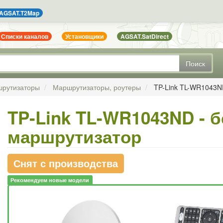
AGSAT.T2Map
Списки каналов
Установщики
AGSAT.SatDirect
Поиск
шрутизаторы
Маршрутизаторы, роутеры
TP-Link TL-WR1043N
TP-Link TL-WR1043ND - 
маршрутизатор
Снят с производства
Рекомендуем новые модели