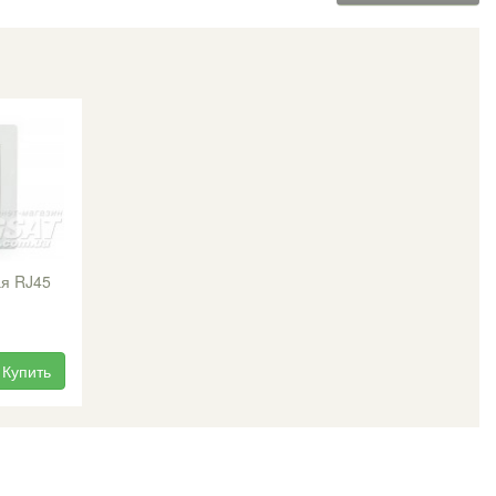
ая RJ45
Купить