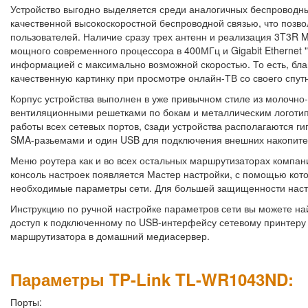
Устройство выгодно выделяется среди аналогичных беспроводны
качественной высокоскоростной беспроводной связью, что позв
пользователей. Наличие сразу трех антенн и реализация 3T3R
мощного современного процессора в 400МГц и Gigabit Ethernet 
информацией с максимально возможной скоростью. То есть, бл
качественную картинку при просмотре онлайн-ТВ со своего спут
Корпус устройства выполнен в уже привычном стиле из молочно
вентиляционными решетками по бокам и металлическим логоти
работы всех сетевых портов, cзади устройства располагаются г
SMA-разьемами и один USB для подключения внешних накопител
Меню роутера как и во всех остальных маршрутизаторах компани
консоль настроек появляется Мастер настройки, с помощью кото
необходимые параметры сети. Для большей защищенности насто
Инструкцию по ручной настройке параметров сети вы можете на
доступ к подключенному по USB-интерфейсу сетевому принтеру 
маршрутизатора в домашний медиасервер.
Параметры TP-Link TL-WR1043ND:
Порты: