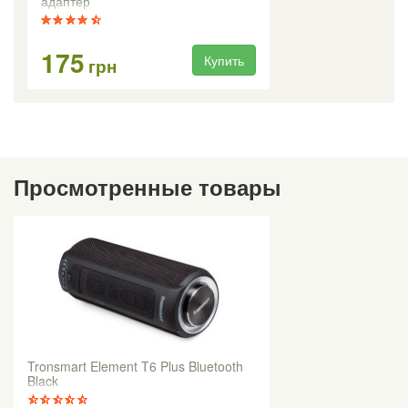
адаптер
175
Купить
грн
Просмотренные товары
Tronsmart Element T6 Plus Bluetooth
Black