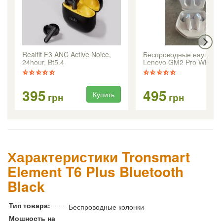
Realfit F3 ANC Active Noice,
Беспроводные наушник
24hour, Bt5.4
Lenovo GM2 Pro WHITE
395
495
Купить
Ку
грн
грн
Характеристики Tronsmart
Element T6 Plus Bluetooth
Black
Тип товара:
Беспроводные колонки
Мощность на