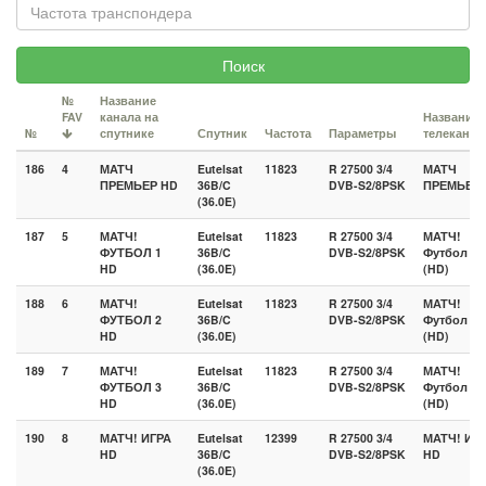
Поиск
№
Название
FAV
канала на
Название
№
спутнике
Спутник
Частота
Параметры
телеканал
186
4
МАТЧ
Eutelsat
11823
R 27500 3/4
МАТЧ
ПРЕМЬЕР HD
36B/C
DVB-S2/8PSK
ПРЕМЬЕР 
(36.0E)
187
5
МАТЧ!
Eutelsat
11823
R 27500 3/4
МАТЧ!
ФУТБОЛ 1
36B/C
DVB-S2/8PSK
Футбол 1
HD
(36.0E)
(HD)
188
6
МАТЧ!
Eutelsat
11823
R 27500 3/4
МАТЧ!
ФУТБОЛ 2
36B/C
DVB-S2/8PSK
Футбол 2
HD
(36.0E)
(HD)
189
7
МАТЧ!
Eutelsat
11823
R 27500 3/4
МАТЧ!
ФУТБОЛ 3
36B/C
DVB-S2/8PSK
Футбол 3
HD
(36.0E)
(HD)
190
8
МАТЧ! ИГРА
Eutelsat
12399
R 27500 3/4
МАТЧ! Игр
HD
36B/C
DVB-S2/8PSK
HD
(36.0E)