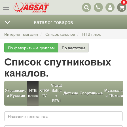
0
Наши
Меню
контакты
Каталог товаров
Интернет магазин
Список каналов
НТВ плюс
По фаворитным группам
По частотам
Список спутниковых
каналов.
Viasat
Украинские
НТВ
XTRA
Baltic
Музыкальн
Детские
Спортивные
и Русские
плюс
TV
+
и ТВ магаз
RTVi