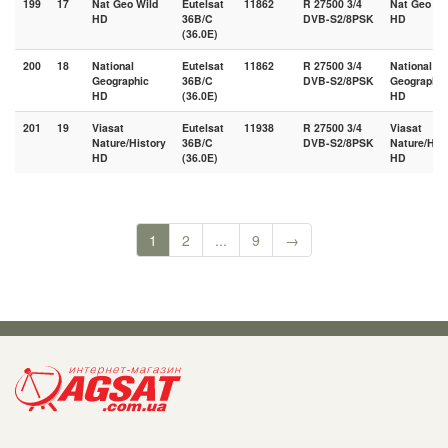
199
17
Nat Geo Wild
Eutelsat
11862
R 27500 3/4
Nat Geo Wi
HD
36B/C
DVB-S2/8PSK
HD
(36.0E)
200
18
National
Eutelsat
11862
R 27500 3/4
National
Geographic
36B/C
DVB-S2/8PSK
Geographic
HD
(36.0E)
HD
201
19
Viasat
Eutelsat
11938
R 27500 3/4
Viasat
Nature/History
36B/C
DVB-S2/8PSK
Nature/His
HD
(36.0E)
HD
1
2
...
9
→