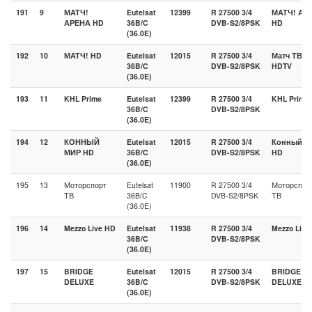
191
9
МАТЧ!
Eutelsat
12399
R 27500 3/4
МАТЧ! Ар
АРЕНА HD
36B/C
DVB-S2/8PSK
HD
(36.0E)
192
10
МАТЧ! HD
Eutelsat
12015
R 27500 3/4
Матч ТВ
36B/C
DVB-S2/8PSK
HDTV
(36.0E)
193
11
KHL Prime
Eutelsat
12399
R 27500 3/4
KHL Prime
36B/C
DVB-S2/8PSK
(36.0E)
194
12
КОННЫЙ
Eutelsat
12015
R 27500 3/4
Конный М
МИР HD
36B/C
DVB-S2/8PSK
HD
(36.0E)
195
13
Моторспорт
Eutelsat
11900
R 27500 3/4
Моторспор
ТВ
36B/C
DVB-S2/8PSK
ТВ
(36.0E)
196
14
Mezzo Live HD
Eutelsat
11938
R 27500 3/4
Mezzo Live
36B/C
DVB-S2/8PSK
(36.0E)
197
15
BRIDGE
Eutelsat
12015
R 27500 3/4
BRIDGE
DELUXE
36B/C
DVB-S2/8PSK
DELUXE
(36.0E)