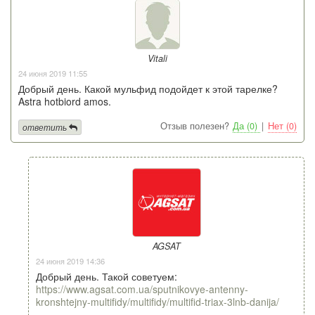
Vitali
24 июня 2019 11:55
Добрый день. Какой мульфид подойдет к этой тарелке?
Astra hotbiord amos.
Отзыв полезен?
Да (0)
|
Нет (0)
ответить
AGSAT
24 июня 2019 14:36
Добрый день. Такой советуем:
https://www.agsat.com.ua/sputnikovye-antenny-
kronshtejny-multifidy/multifidy/multifid-triax-3lnb-danija/